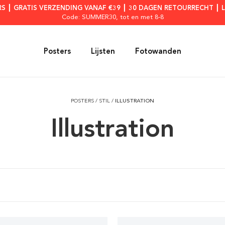
RS ┃ GRATIS VERZENDING VANAF €39 ┃ 30 DAGEN RETOURRECHT ┃ 
Code: SUMMER30
, tot en met 8-8
Posters
Lijsten
Fotowanden
POSTERS
/
STIL
/
ILLUSTRATION
Illustration