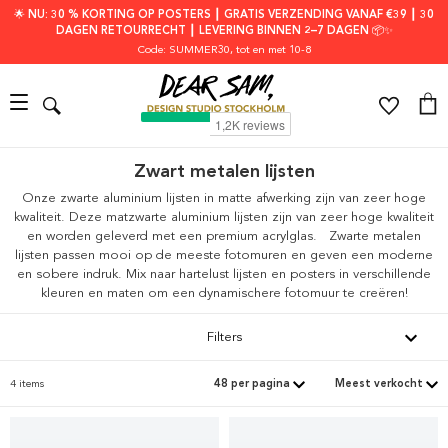
🌟 NU: 30 % KORTING OP POSTERS ┃ GRATIS VERZENDING VANAF €39 ┃ 30
DAGEN RETOURRECHT ┃ LEVERING BINNEN 2–7 DAGEN 📦✨
Code: SUMMER30
, tot en met 10-8
Zwart metalen lijsten
Onze zwarte aluminium lijsten in matte afwerking zijn van zeer hoge
kwaliteit. Deze matzwarte aluminium lijsten zijn van zeer hoge kwaliteit
en worden geleverd met een premium acrylglas.
Zwarte metalen
lijsten passen mooi op de meeste fotomuren en geven een moderne
en sobere indruk.
Mix naar hartelust lijsten en posters in verschillende
kleuren en maten om een dynamischere fotomuur te creëren!
Filters
4 items