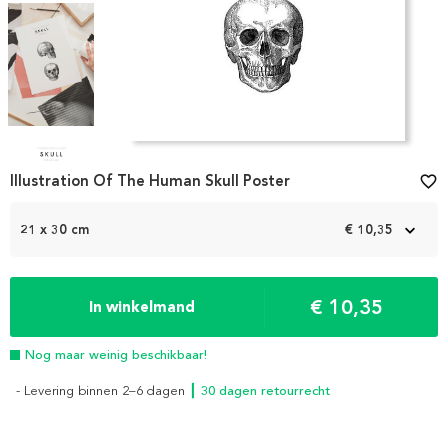
Item
1
Illustration Of The Human Skull Poster
favorite_border
of
4
21 x 30 cm
€ 10,35
€ 10,35
In winkelmand
Nog maar weinig beschikbaar!
- Levering binnen 2–6 dagen
┃ 30 dagen retourrecht