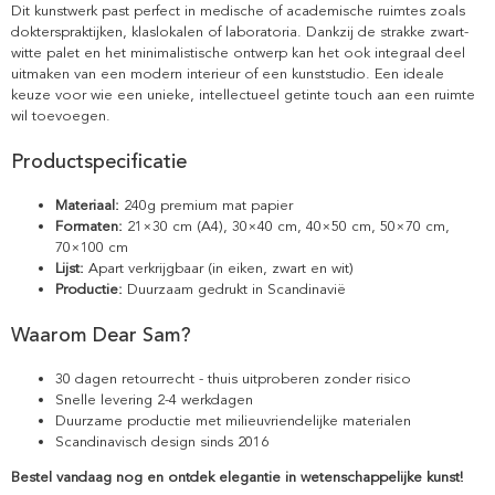
Dit kunstwerk past perfect in medische of academische ruimtes zoals
dokterspraktijken, klaslokalen of laboratoria. Dankzij de strakke zwart-
witte palet en het minimalistische ontwerp kan het ook integraal deel
uitmaken van een modern interieur of een kunststudio. Een ideale
keuze voor wie een unieke, intellectueel getinte touch aan een ruimte
wil toevoegen.
Productspecificatie
Materiaal:
240g premium mat papier
Formaten:
21×30 cm (A4), 30×40 cm, 40×50 cm, 50×70 cm,
70×100 cm
Lijst:
Apart verkrijgbaar (in eiken, zwart en wit)
Productie:
Duurzaam gedrukt in Scandinavië
Waarom Dear Sam?
30 dagen retourrecht - thuis uitproberen zonder risico
Snelle levering 2-4 werkdagen
Duurzame productie met milieuvriendelijke materialen
Scandinavisch design sinds 2016
Bestel vandaag nog en ontdek elegantie in wetenschappelijke kunst!