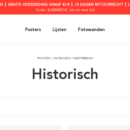
RS ┃ GRATIS VERZENDING VANAF €39 ┃ 30 DAGEN RETOURRECHT ┃ 
Code: SUMMER30
, tot en met 6-8
Posters
Lijsten
Fotowanden
POSTERS
/
INTRESSEN
/
HISTORISCH
Historisch