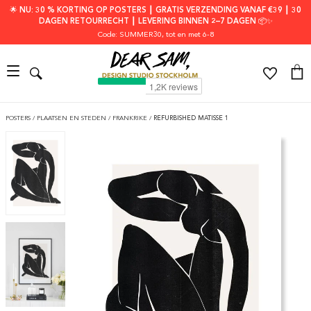
🌟 NU: 30 % KORTING OP POSTERS ┃ GRATIS VERZENDING VANAF €39 ┃ 30
DAGEN RETOURRECHT ┃ LEVERING BINNEN 2–7 DAGEN 📦✨
Code: SUMMER30
, tot en met 6-8
POSTERS
/
PLAATSEN EN STEDEN
/
FRANKRIKE
/
REFURBISHED MATISSE 1