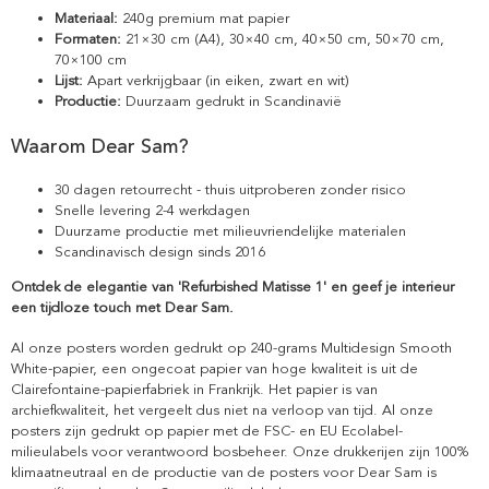
Materiaal:
240g premium mat papier
Formaten:
21×30 cm (A4), 30×40 cm, 40×50 cm, 50×70 cm,
70×100 cm
Lijst:
Apart verkrijgbaar (in eiken, zwart en wit)
Productie:
Duurzaam gedrukt in Scandinavië
Waarom Dear Sam?
30 dagen retourrecht - thuis uitproberen zonder risico
Snelle levering 2-4 werkdagen
Duurzame productie met milieuvriendelijke materialen
Scandinavisch design sinds 2016
Ontdek de elegantie van 'Refurbished Matisse 1' en geef je interieur
een tijdloze touch met Dear Sam.
Al onze posters worden gedrukt op 240-grams Multidesign Smooth
White-papier, een ongecoat papier van hoge kwaliteit is uit de
Clairefontaine-papierfabriek in Frankrijk. Het papier is van
archiefkwaliteit, het vergeelt dus niet na verloop van tijd. Al onze
posters zijn gedrukt op papier met de FSC- en EU Ecolabel-
milieulabels voor verantwoord bosbeheer. Onze drukkerijen zijn 100%
klimaatneutraal en de productie van de posters voor Dear Sam is