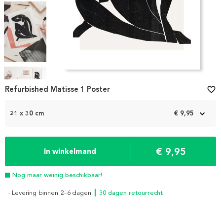
Item
1
Refurbished Matisse 1 Poster
favorite_border
of
4
21 x 30 cm
€ 9,95
€ 9,95
In winkelmand
Nog maar weinig beschikbaar!
- Levering binnen 2–6 dagen
┃ 30 dagen retourrecht