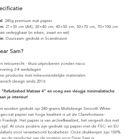
cificatie
l:
240g premium mat papier
en:
21×30 cm (A4), 30×40 cm, 40×50 cm, 50×70 cm, 70×100 cm
rt verkrijgbaar (in eiken, zwart en wit)
ie:
Duurzaam gedrukt in Scandinavië
ear Sam?
n retourrecht - thuis uitproberen zonder risico
levering 2-4 werkdagen
e productie met milieuvriendelijke materialen
avisch design sinds 2016
 "Refurbished Matisse 4" en voeg een vleugje minimalistische
an je interieur!
rs worden gedrukt op 240-grams Multidesign Smooth White-
gecoat papier van hoge kwaliteit is uit de Clairefontaine-
n Frankrijk. Het papier is van archiefkwaliteit, het vergeelt dus niet
 tijd. Al onze posters zijn gedrukt op papier met de FSC- en EU
eulabels voor verantwoord bosbeheer. Onze drukkerijen zijn 100%
l en de productie van de posters voor Dear Sam is