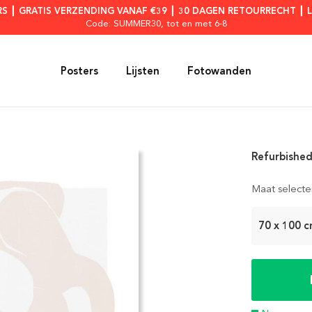
RS ┃ GRATIS VERZENDING VANAF €39 ┃ 30 DAGEN RETOURRECHT ┃ 
Code: SUMMER30
, tot en met 6-8
Posters
Lijsten
Fotowanden
Refurbished
Maat selecte
70 x 100 