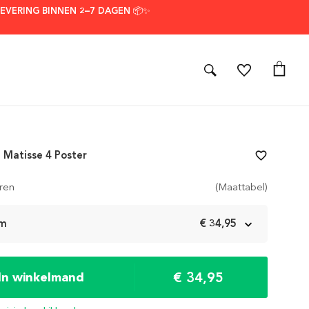
LEVERING BINNEN 2–7 DAGEN 📦✨
 Matisse 4 Poster
favorite_border
ren
(Maattabel)
cm
€ 34,95
€ 34,95
In winkelmand