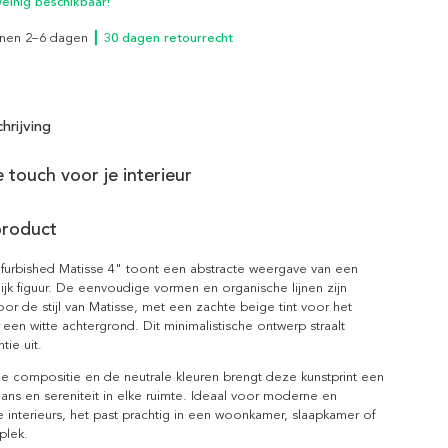
inig beschikbaar!
innen 2–6 dagen
┃ 30 dagen retourrecht
hrijving
 touch voor je interieur
product
furbished Matisse 4" toont een abstracte weergave van een
ijk figuur. De eenvoudige vormen en organische lijnen zijn
r de stijl van Matisse, met een zachte beige tint voor het
 een witte achtergrond. Dit minimalistische ontwerp straalt
tie uit.
e compositie en de neutrale kleuren brengt deze kunstprint een
ans en sereniteit in elke ruimte. Ideaal voor moderne en
 interieurs, het past prachtig in een woonkamer, slaapkamer of
plek.