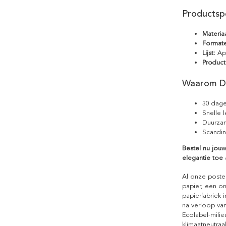
Productspe
Materiaa
Format
Lijst:
Apa
Product
Waarom D
30 dage
Snelle 
Duurzam
Scandin
Bestel nu jouw
elegantie toe a
Al onze poste
papier, een on
papierfabriek i
na verloop van
Ecolabel-mili
klimaatneutraa