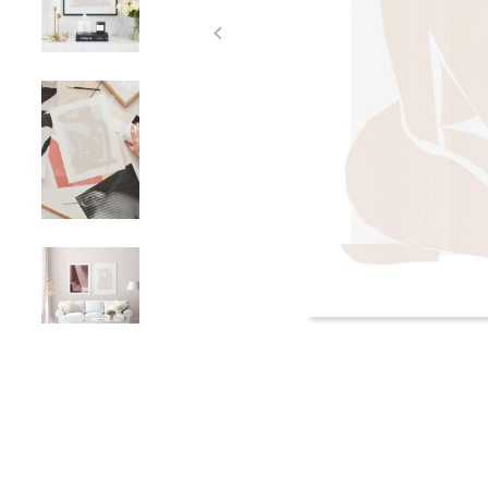
Item
1
of
4