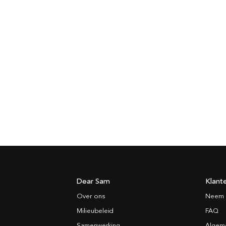
Dear Sam
Klant
Over ons
Neem 
Milieubeleid
FAQ
Samenwerking
Algem