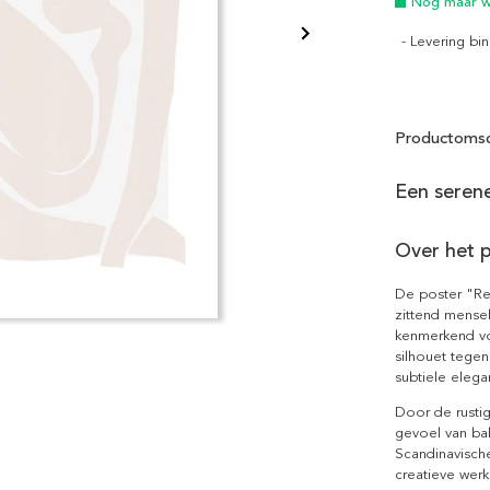
Nog maar we
- Levering b
Productomsc
Een serene
Over het 
De poster "Re
zittend mensel
kenmerkend voo
silhouet tegen
subtiele elegan
Door de rustig
gevoel van bal
Scandinavische
creatieve werk