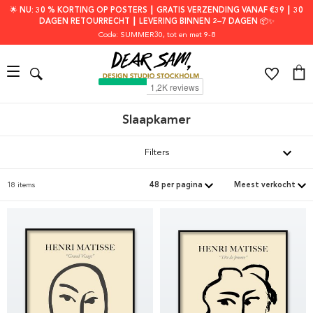
🌟 NU: 30 % KORTING OP POSTERS ┃ GRATIS VERZENDING VANAF €39 ┃ 30
DAGEN RETOURRECHT ┃ LEVERING BINNEN 2–7 DAGEN 📦✨
Code: SUMMER30
, tot en met 9-8
Slaapkamer
Filters
18 items