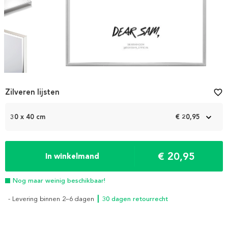
Item
1
Zilveren lijsten
favorite_border
of
7
30 x 40 cm
€ 20,95
€ 20,95
In winkelmand
Nog maar weinig beschikbaar!
- Levering binnen 2–6 dagen
┃ 30 dagen retourrecht