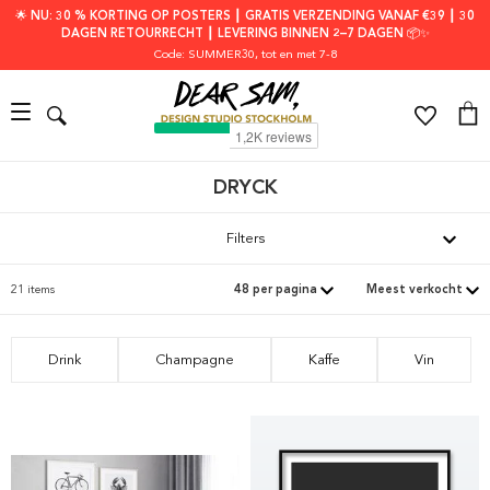
🌟 NU: 30 % KORTING OP POSTERS ┃ GRATIS VERZENDING VANAF €39 ┃ 30
DAGEN RETOURRECHT ┃ LEVERING BINNEN 2–7 DAGEN 📦✨
Code: SUMMER30
, tot en met 7-8
DRYCK
Filters
21 items
Drink
Champagne
Kaffe
Vin