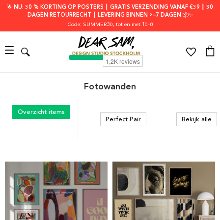
🌟 NU: 30 % KORTING OP POSTERS ┃ GRATIS VERZENDING VANAF €39 ┃ 30
DAGEN RETOURRECHT ┃ LEVERING BINNEN 2–7 DAGEN 📦✨
Code: SUMMER30
, tot en met 10-8
Fotowanden
Overzicht items
Perfect Pair
Bekijk alle