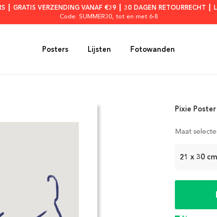
RS ┃ GRATIS VERZENDING VANAF €39 ┃ 30 DAGEN RETOURRECHT ┃ 
Code: SUMMER30
, tot en met 6-8
Posters
Lijsten
Fotowanden
Pixie Poster
Maat selecte
21 x 30 c