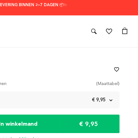
LEVERING BINNEN 2–7 DAGEN 📦✨
favorite_border
ren
(Maattabel)
m
€ 9,95
€ 9,95
In winkelmand