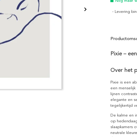
Nog maar we
- Levering b
Productomsc
Pixie – ee
Over het 
Pixie is een a
een menselijk 
lijnen contras
elegante en se
tegelijkertijd v
De kalme en in
op hedendaags
slaapkamers of
neutrale kleur