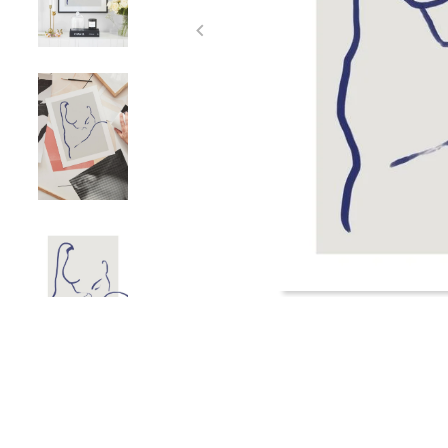
Item
1
of
5