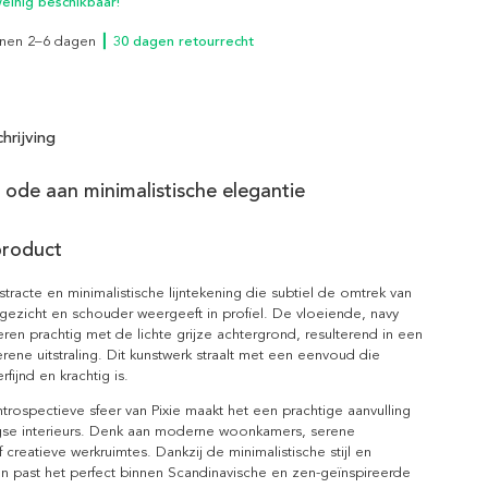
inig beschikbaar!
innen 2–6 dagen
┃ 30 dagen retourrecht
hrijving
n ode aan minimalistische elegantie
product
bstracte en minimalistische lijntekening die subtiel de omtrek van
gezicht en schouder weergeeft in profiel. De vloeiende, navy
teren prachtig met de lichte grijze achtergrond, resulterend in een
rene uitstraling. Dit kunstwerk straalt met een eenvoud die
erfijnd en krachtig is.
trospectieve sfeer van Pixie maakt het een prachtige aanvulling
e interieurs. Denk aan moderne woonkamers, serene
 creatieve werkruimtes. Dankzij de minimalistische stijl en
en past het perfect binnen Scandinavische en zen-geïnspireerde