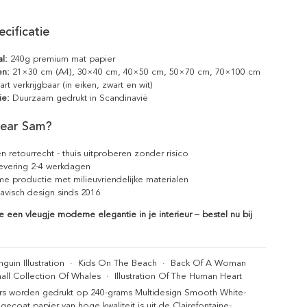
cificatie
l:
240g premium mat papier
en:
21×30 cm (A4), 30×40 cm, 40×50 cm, 50×70 cm, 70×100 cm
rt verkrijgbaar (in eiken, zwart en wit)
ie:
Duurzaam gedrukt in Scandinavië
ear Sam?
n retourrecht - thuis uitproberen zonder risico
levering 2-4 werkdagen
e productie met milieuvriendelijke materialen
avisch design sinds 2016
e een vleugje moderne elegantie in je interieur – bestel nu bij
guin Illustration
·
Kids On The Beach
·
Back Of A Woman
all Collection Of Whales
·
Illustration Of The Human Heart
rs worden gedrukt op 240-grams Multidesign Smooth White-
gecoat papier van hoge kwaliteit is uit de Clairefontaine-