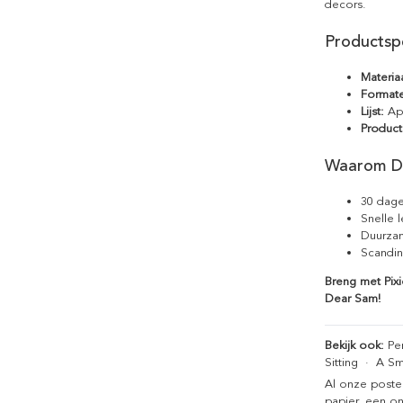
decors.
Productspe
Materiaa
Format
Lijst:
Apa
Product
Waarom D
30 dage
Snelle 
Duurzam
Scandin
Breng met Pixi
Dear Sam!
Bekijk ook:
Pen
Sitting
·
A Sm
Al onze poste
papier, een on