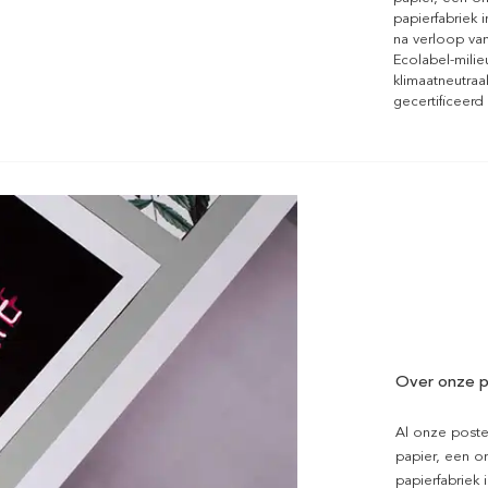
papierfabriek i
na verloop van
Ecolabel-mili
klimaatneutraa
gecertificeerd
Over onze p
Al onze poste
papier, een on
papierfabriek i