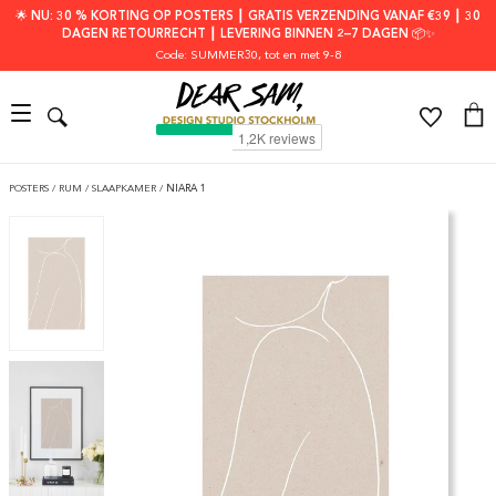
🌟 NU: 30 % KORTING OP POSTERS ┃ GRATIS VERZENDING VANAF €39 ┃ 30
DAGEN RETOURRECHT ┃ LEVERING BINNEN 2–7 DAGEN 📦✨
Code: SUMMER30
, tot en met 9-8
POSTERS
/
RUM
/
SLAAPKAMER
/
NIARA 1