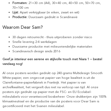
Formaten:
21×30 cm (A4), 30×40 cm, 40×50 cm, 50×70 cm,
70×100 cm
Lijst:
Apart verkrijgbaar (in eiken, zwart en wit)
Productie:
Duurzaam gedrukt in Scandinavië
Waarom Dear Sam?
30 dagen retourrecht - thuis uitproberen zonder risico
Snelle levering 2-4 werkdagen
Duurzame productie met milieuvriendelijke materialen
Scandinavisch design sinds 2016
Geef je interieur een serene en stijlvolle touch met Niara 1 – bestel
vandaag nog!
Al onze posters worden gedrukt op 240-grams Multidesign Smooth
White-papier, een ongecoat papier van hoge kwaliteit is uit de
Clairefontaine-papierfabriek in Frankrijk. Het papier is van
archiefkwaliteit, het vergeelt dus niet na verloop van tijd. Al onze
posters zijn gedrukt op papier met de FSC- en EU Ecolabel-
milieulabels voor verantwoord bosbeheer. Onze drukkerijen zijn 100%
klimaatneutraal en de productie van de posters voor Dear Sam is
gecertificeerd met het Svanen milieulabel.