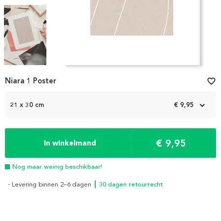
Item
Niara 1 Poster
favorite_border
1
of
3
21 x 30 cm
€ 9,95
€ 9,95
In winkelmand
Nog maar weinig beschikbaar!
- Levering binnen 2–6 dagen
┃ 30 dagen retourrecht