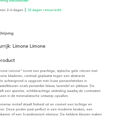
inig beschikbaar!
innen 2–6 dagen
┃ 30 dagen retourrecht
hrijving
eurrijk: Limone Limone
product
mone Limone" toont een prachtige, stylische gele citroen met
ene bladeren, centraal geplaatst tegen een abstracte
De achtergrond is opgezet met losse penseelstreken in
stelkleuren zoals periwinkle blauw, lavendel en ijsblauw. De
eft een speelse, schilderachtige uitstraling waarbij de contrasten
uren in dit minimalistische ontwerp opvallen.
omerse motief straalt frisheid uit en creëert een luchtige en
eer. Deze poster past perfect in een moderne keuken, een
nkamer of een Scandinavisch interieur. De heldere kleuren maken