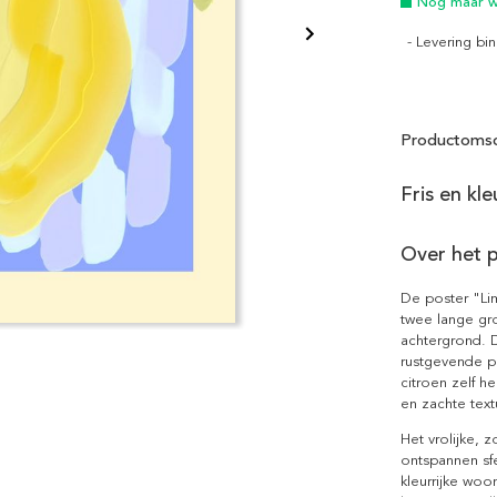
Nog maar we
- Levering b
Productomsc
Fris en kl
Over het 
De poster "Li
twee lange gro
achtergrond. 
rustgevende pa
citroen zelf he
en zachte text
Het vrolijke, z
ontspannen sf
kleurrijke woo