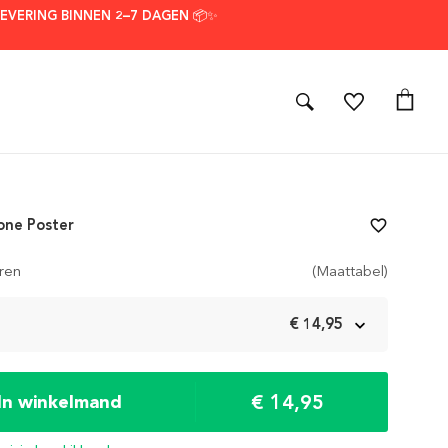
LEVERING BINNEN 2–7 DAGEN 📦✨
one Poster
favorite_border
ren
(Maattabel)
m
€ 14,95
€ 14,95
In winkelmand