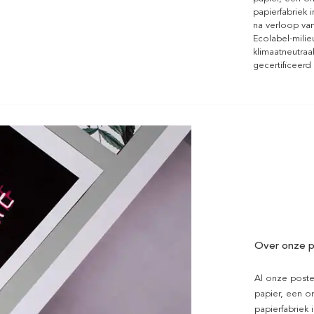
papierfabriek i
na verloop van
Ecolabel-mili
klimaatneutraa
gecertificeerd
Over onze p
Al onze poste
papier, een on
papierfabriek i