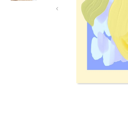
Item
1
of
2