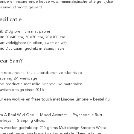
ende en inspirerende keuze voor minimalistische of eigentijdse
n eenvoud wordt gevierd.
cificatie
l:
240g premium mat papier
en:
30×40 cm, 50×70 cm, 70×100 cm
rt verkrijgbaar (in eiken, zwart en wit)
ie:
Duurzaam gedrukt in Scandinavië
ear Sam?
n retourrecht - thuis uitproberen zonder risico
levering 2-4 werkdagen
e productie met milieuvriendelijke materialen
avisch design sinds 2016
eur een vrolijke en frisse touch met Limone Limone – bestel nu!
Am A Real Wild One
·
Mixed Abstract
·
Psychedelic Rust
·
onkeys
·
Sleeping Ghost
rs worden gedrukt op 240-grams Multidesign Smooth White-
gecoat papier van hoge kwaliteit is uit de Clairefontaine-