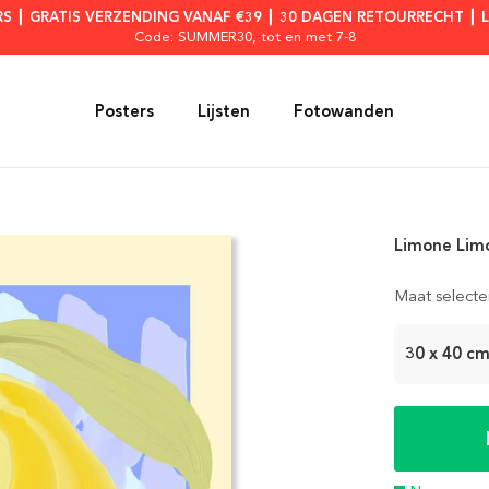
RS ┃ GRATIS VERZENDING VANAF €39 ┃ 30 DAGEN RETOURRECHT ┃ 
Code: SUMMER30
, tot en met 7-8
Posters
Lijsten
Fotowanden
Limone Lim
Maat selecte
30 x 40 c