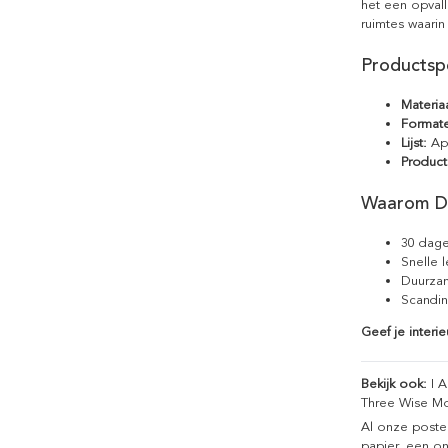
het een opvall
ruimtes waari
Productspe
Materiaa
Format
Lijst:
Apa
Product
Waarom D
30 dage
Snelle 
Duurzam
Scandin
Geef je interi
Bekijk ook:
I 
Three Wise M
Al onze poste
papier, een on