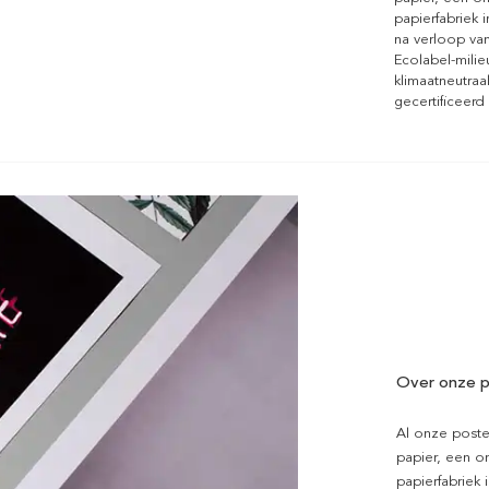
papierfabriek i
na verloop van
Ecolabel-mili
klimaatneutraa
gecertificeerd
Over onze p
Al onze poste
papier, een on
papierfabriek i