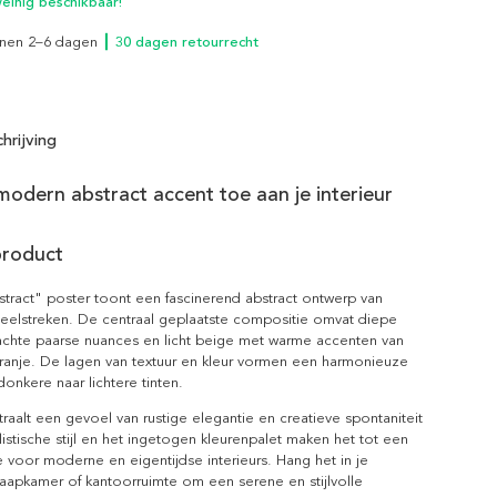
inig beschikbaar!
innen 2–6 dagen
┃ 30 dagen retourrecht
hrijving
odern abstract accent toe aan je interieur
product
tract" poster toont een fascinerend abstract ontwerp van
eelstreken. De centraal geplaatste compositie omvat diepe
zachte paarse nuances en licht beige met warme accenten van
ranje. De lagen van textuur en kleur vormen een harmonieuze
onkere naar lichtere tinten.
raalt een gevoel van rustige elegantie en creatieve spontaniteit
listische stijl en het ingetogen kleurenpalet maken het tot een
 voor moderne en eigentijdse interieurs. Hang het in je
aapkamer of kantoorruimte om een serene en stijlvolle