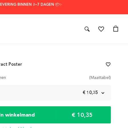
LEVERING BINNEN 2–7 DAGEN 📦✨
act Poster
favorite_border
ren
(Maattabel)
m
€ 10,35
€ 10,35
In winkelmand