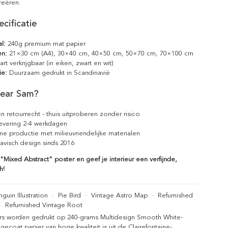
reëren.
cificatie
l:
240g premium mat papier
en:
21×30 cm (A4), 30×40 cm, 40×50 cm, 50×70 cm, 70×100 cm
rt verkrijgbaar (in eiken, zwart en wit)
ie:
Duurzaam gedrukt in Scandinavië
ear Sam?
n retourrecht - thuis uitproberen zonder risico
levering 2-4 werkdagen
e productie met milieuvriendelijke materialen
avisch design sinds 2016
Mixed Abstract" poster en geef je interieur een verfijnde,
h!
guin Illustration
·
Pie Bird
·
Vintage Astro Map
·
Refurnished
·
Refurnished Vintage Root
rs worden gedrukt op 240-grams Multidesign Smooth White-
gecoat papier van hoge kwaliteit is uit de Clairefontaine-