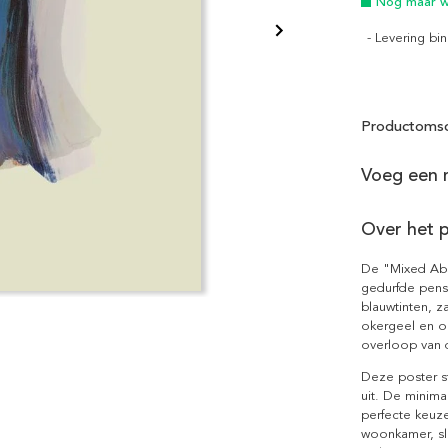
Nog maar we
- Levering b
Productomsc
Voeg een m
Over het 
De "Mixed Abs
gedurfde pens
blauwtinten, 
okergeel en o
overloop van d
Deze poster st
uit. De minima
perfecte keuze
woonkamer, sl