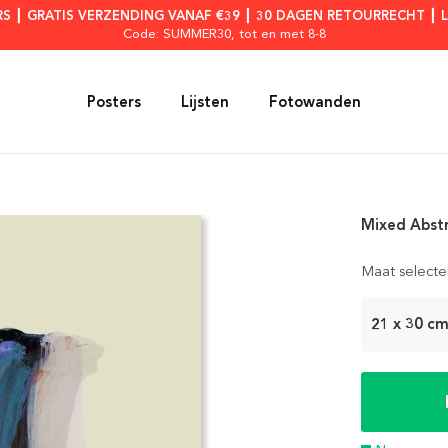
RS ┃ GRATIS VERZENDING VANAF €39 ┃ 30 DAGEN RETOURRECHT ┃ 
Code: SUMMER30
, tot en met 8-8
Posters
Lijsten
Fotowanden
Mixed Abstr
Maat selecte
21 x 30 c