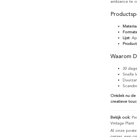
ambiance te c
Productspe
Materiaa
Format
Lijst:
Apa
Product
Waarom D
30 dage
Snelle 
Duurzam
Scandin
Ontdek nu de "
creatieve touc
Bekijk ook:
Pen
Vintage Plant
Al onze poste
papier, een on