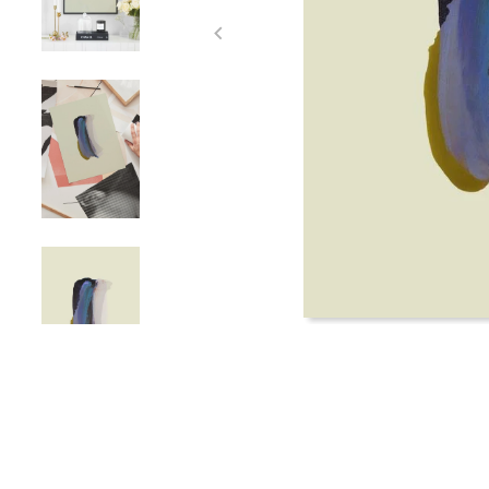
Item
1
of
4