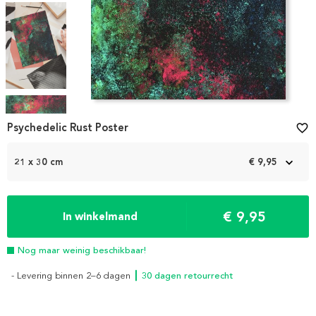
Item
1
Psychedelic Rust Poster
favorite_border
of
4
21 x 30 cm
€ 9,95
€ 9,95
In winkelmand
Nog maar weinig beschikbaar!
- Levering binnen 2–6 dagen
┃ 30 dagen retourrecht