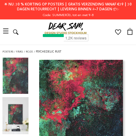
🌟 NU: 30 % KORTING OP POSTERS ┃ GRATIS VERZENDING VANAF €39 ┃ 30
DAGEN RETOURRECHT ┃ LEVERING BINNEN 2–7 DAGEN 📦✨
Code: SUMMER30
, tot en met 9-8
POSTERS
/
FÄRG
/
ROZE
/
PSYCHEDELIC RUST