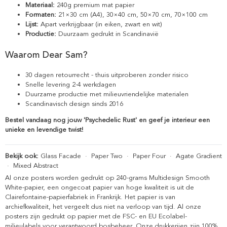
Materiaal:
240g premium mat papier
Formaten:
21×30 cm (A4), 30×40 cm, 50×70 cm, 70×100 cm
Lijst:
Apart verkrijgbaar (in eiken, zwart en wit)
Productie:
Duurzaam gedrukt in Scandinavië
Waarom Dear Sam?
30 dagen retourrecht - thuis uitproberen zonder risico
Snelle levering 2-4 werkdagen
Duurzame productie met milieuvriendelijke materialen
Scandinavisch design sinds 2016
Bestel vandaag nog jouw 'Psychedelic Rust' en geef je interieur een
unieke en levendige twist!
Bekijk ook:
Glass Facade
·
Paper Two
·
Paper Four
·
Agate Gradient
·
Mixed Abstract
Al onze posters worden gedrukt op 240-grams Multidesign Smooth
White-papier, een ongecoat papier van hoge kwaliteit is uit de
Clairefontaine-papierfabriek in Frankrijk. Het papier is van
archiefkwaliteit, het vergeelt dus niet na verloop van tijd. Al onze
posters zijn gedrukt op papier met de FSC- en EU Ecolabel-
milieulabels voor verantwoord bosbeheer. Onze drukkerijen zijn 100%