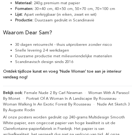
Materiaal:
240g premium mat papier
Formaten:
30×40 cm, 40×50 cm, 50×70 cm, 70×100 cm
Lijst:
Apart verkrijgbaar (in eiken, zwart en wit)
Productie:
Duurzaam gedrukt in Scandinavië
Waarom Dear Sam?
30 dagen retourrecht - thuis uitproberen zonder risico
Snelle levering 2-4 werkdagen
Duurzame productie met milieuvriendelijke materialen
Scandinavisch design sinds 2016
Ontdek tijdloze kunst en voeg 'Nude Woman' toe aan je interieur
vandaag nog!
Bekijk ook:
Female Nude 2 By Carl Newman
·
Woman With A Parasol
By Monet
·
Portrait Of A Woman In A Landscape By Rousseau
·
Woman Walking In An Exotic Forest By Rousseau
·
Nude Art Sketch 3
By Auguste Rodin
Al onze posters worden gedrukt op 240-grams Multidesign Smooth
White-papier, een ongecoat papier van hoge kwaliteit is uit de
Clairefontaine-papierfabriek in Frankrijk. Het papier is van
archiefkwaliteit, het vergeelt dus niet na verloop van tijd. Al onze