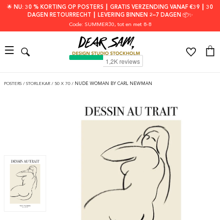
🌟 NU: 30 % KORTING OP POSTERS ┃ GRATIS VERZENDING VANAF €39 ┃ 30
DAGEN RETOURRECHT ┃ LEVERING BINNEN 2–7 DAGEN 📦✨
Code: SUMMER30
, tot en met 8-8
POSTERS
/
STORLEKAR
/
50 X 70
/
NUDE WOMAN BY CARL NEWMAN