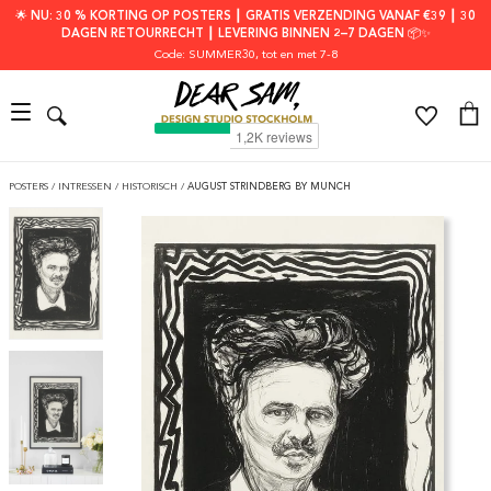
🌟 NU: 30 % KORTING OP POSTERS ┃ GRATIS VERZENDING VANAF €39 ┃ 30
DAGEN RETOURRECHT ┃ LEVERING BINNEN 2–7 DAGEN 📦✨
Code: SUMMER30
, tot en met 7-8
POSTERS
/
INTRESSEN
/
HISTORISCH
/
AUGUST STRINDBERG BY MUNCH