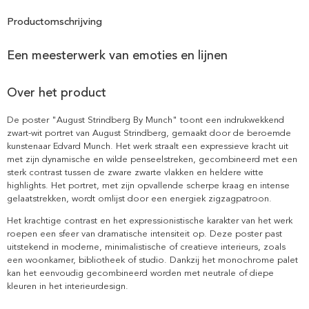
Productomschrijving
Een meesterwerk van emoties en lijnen
Over het product
De poster "August Strindberg By Munch" toont een indrukwekkend
zwart-wit portret van August Strindberg, gemaakt door de beroemde
kunstenaar Edvard Munch. Het werk straalt een expressieve kracht uit
met zijn dynamische en wilde penseelstreken, gecombineerd met een
sterk contrast tussen de zware zwarte vlakken en heldere witte
highlights. Het portret, met zijn opvallende scherpe kraag en intense
gelaatstrekken, wordt omlijst door een energiek zigzagpatroon.
Het krachtige contrast en het expressionistische karakter van het werk
roepen een sfeer van dramatische intensiteit op. Deze poster past
uitstekend in moderne, minimalistische of creatieve interieurs, zoals
een woonkamer, bibliotheek of studio. Dankzij het monochrome palet
kan het eenvoudig gecombineerd worden met neutrale of diepe
kleuren in het interieurdesign.