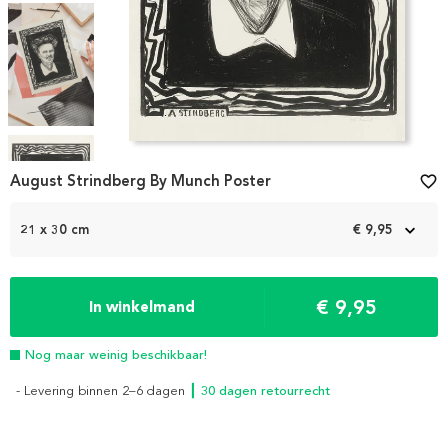
Item
1
August Strindberg By Munch Poster
favorite_border
of
4
21 x 30 cm
€ 9,95
€ 9,95
In winkelmand
Nog maar weinig beschikbaar!
- Levering binnen 2–6 dagen
┃ 30 dagen retourrecht