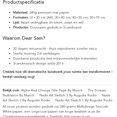
Productspecificatie
Materiaal:
240g premium mat papier
Formaten:
21×30 cm (A4), 30×40 cm, 40×50 cm, 50×70 cm
Lijst:
Apart verkrijgbaar (in eiken, zwart en wit)
Productie:
Duurzaam gedrukt in Scandinavië
Waarom Dear Sam?
30 dagen retourrecht - thuis uitproberen zonder risico
Snelle levering 2-4 werkdagen
Duurzame productie met milieuvriendelijke materialen
Scandinavisch design sinds 2016
Ontdek hoe dit dramatische kunstwerk jouw ruimte kan transformeren –
bestel vandaag nog!
Bekijk ook:
Alpha And Omega Title Page By Munch
·
The Scream
Illustration By Munch
·
Nude Art Sketch 3 By Auguste Rodin
·
Nude
Art Sketch 2 By Auguste Rodin
·
Nude Art Sketch 1 By Auguste Rodin
Al onze posters worden gedrukt op 240-grams Multidesign Smooth
White-papier, een ongecoat papier van hoge kwaliteit is uit de
Clairefontaine-papierfabriek in Frankrijk. Het papier is van