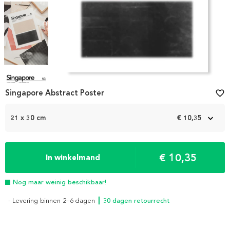
Item
1
Singapore Abstract Poster
favorite_border
of
4
21 x 30 cm
€ 10,35
€ 10,35
In winkelmand
Nog maar weinig beschikbaar!
- Levering binnen 2–6 dagen
┃ 30 dagen retourrecht