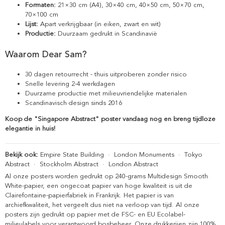
Formaten:
21×30 cm (A4), 30×40 cm, 40×50 cm, 50×70 cm,
70×100 cm
Lijst:
Apart verkrijgbaar (in eiken, zwart en wit)
Productie:
Duurzaam gedrukt in Scandinavië
Waarom Dear Sam?
30 dagen retourrecht - thuis uitproberen zonder risico
Snelle levering 2-4 werkdagen
Duurzame productie met milieuvriendelijke materialen
Scandinavisch design sinds 2016
Koop de "Singapore Abstract" poster vandaag nog en breng tijdloze
elegantie in huis!
Bekijk ook:
Empire State Building
·
London Monuments
·
Tokyo
Abstract
·
Stockholm Abstract
·
London Abstract
Al onze posters worden gedrukt op 240-grams Multidesign Smooth
White-papier, een ongecoat papier van hoge kwaliteit is uit de
Clairefontaine-papierfabriek in Frankrijk. Het papier is van
archiefkwaliteit, het vergeelt dus niet na verloop van tijd. Al onze
posters zijn gedrukt op papier met de FSC- en EU Ecolabel-
milieulabels voor verantwoord bosbeheer. Onze drukkerijen zijn 100%