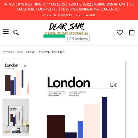
🌟 NU: 30 % KORTING OP POSTERS ┃ GRATIS VERZENDING VANAF €39 ┃ 30
DAGEN RETOURRECHT ┃ LEVERING BINNEN 2–7 DAGEN 📦✨
Code: SUMMER30
, tot en met 8-8
POSTERS
/
FÄRG
/
BEIGE
/
LONDON ABSTRACT