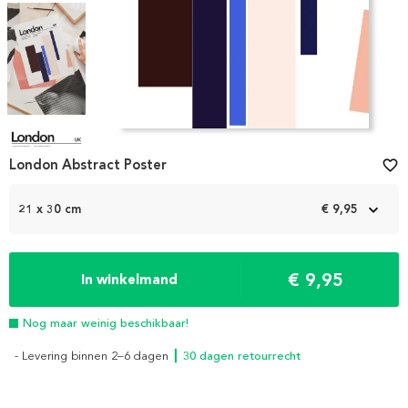
Item
1
London Abstract Poster
favorite_border
of
4
21 x 30 cm
€ 9,95
€ 9,95
In winkelmand
Nog maar weinig beschikbaar!
- Levering binnen 2–6 dagen
┃ 30 dagen retourrecht