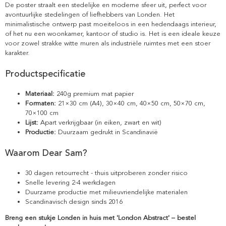
De poster straalt een stedelijke en moderne sfeer uit, perfect voor
avontuurlijke stedelingen of liefhebbers van Londen. Het
minimalistische ontwerp past moeiteloos in een hedendaags interieur,
of het nu een woonkamer, kantoor of studio is. Het is een ideale keuze
voor zowel strakke witte muren als industriële ruimtes met een stoer
karakter.
Productspecificatie
Materiaal:
240g premium mat papier
Formaten:
21×30 cm (A4), 30×40 cm, 40×50 cm, 50×70 cm,
70×100 cm
Lijst:
Apart verkrijgbaar (in eiken, zwart en wit)
Productie:
Duurzaam gedrukt in Scandinavië
Waarom Dear Sam?
30 dagen retourrecht - thuis uitproberen zonder risico
Snelle levering 2-4 werkdagen
Duurzame productie met milieuvriendelijke materialen
Scandinavisch design sinds 2016
Breng een stukje Londen in huis met 'London Abstract' – bestel