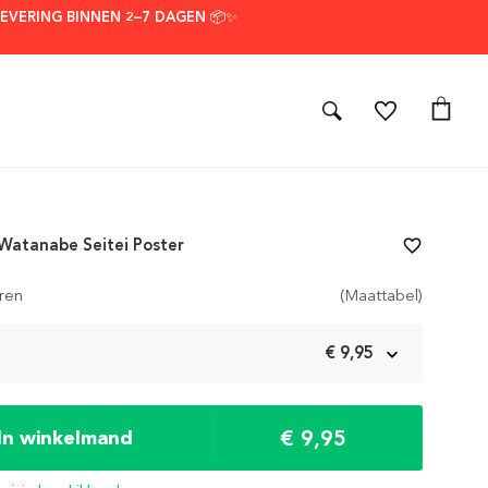
LEVERING BINNEN 2–7 DAGEN 📦✨
 Watanabe Seitei Poster
favorite_border
ren
(Maattabel)
m
€ 9,95
€ 9,95
In winkelmand