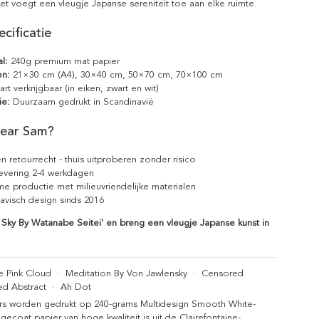
et voegt een vleugje Japanse sereniteit toe aan elke ruimte.
cificatie
l:
240g premium mat papier
en:
21×30 cm (A4), 30×40 cm, 50×70 cm, 70×100 cm
rt verkrijgbaar (in eiken, zwart en wit)
ie:
Duurzaam gedrukt in Scandinavië
ear Sam?
n retourrecht - thuis uitproberen zonder risico
levering 2-4 werkdagen
e productie met milieuvriendelijke materialen
avisch design sinds 2016
k Sky By Watanabe Seitei' en breng een vleugje Japanse kunst in
e Pink Cloud
·
Meditation By Von Jawlensky
·
Censored
ed Abstract
·
Ah Dot
rs worden gedrukt op 240-grams Multidesign Smooth White-
gecoat papier van hoge kwaliteit is uit de Clairefontaine-