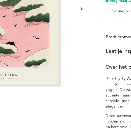
Nog maar we
- Levering b
Productomsc
Laat je in
Over het 
'Pink Sky By W
lucht toont, v
vogels. De za
accenten aan 
subtiele lijne
elegantie.
Deze kunstwerk
moderne of min
en harmonie, 