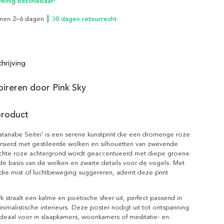
inig beschikbaar!
innen 2–6 dagen
┃ 30 dagen retourrecht
hrijving
spireren door Pink Sky
product
atanabe Seitei' is een serene kunstprint die een dromerige roze
ersierd met gestileerde wolken en silhouetten van zwevende
chte roze achtergrond wordt geaccentueerd met diepe groene
de basis van de wolken en zwarte details voor de vogels. Met
n die mist of luchtbeweging suggereren, ademt deze print
 straalt een kalme en poëtische sfeer uit, perfect passend in
imalistische interieurs. Deze poster nodigt uit tot ontspanning
ideaal voor in slaapkamers, woonkamers of meditatie- en