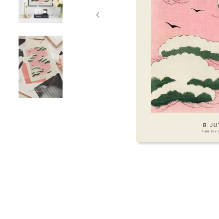
Item
1
of
3