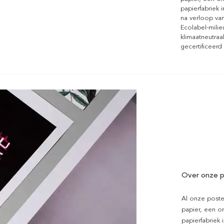
papierfabriek i
na verloop van
Ecolabel-mili
klimaatneutraa
gecertificeerd
Over onze p
Al onze poste
papier, een on
papierfabriek i