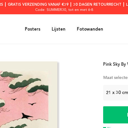
RS ┃ GRATIS VERZENDING VANAF €39 ┃ 30 DAGEN RETOURRECHT ┃ 
Code: SUMMER30
, tot en met 6-8
Posters
Lijsten
Fotowanden
Pink Sky By
Maat selecte
21 x 30 c