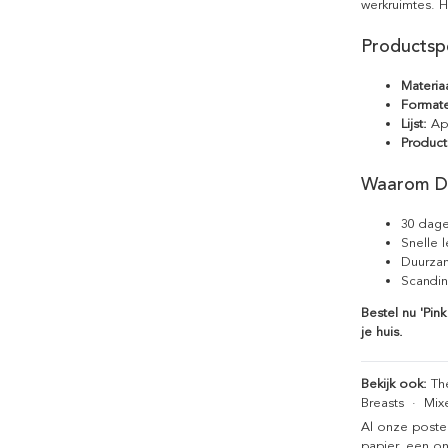
werkruimtes. H
Productspe
Materiaa
Format
Lijst:
Apa
Product
Waarom D
30 dage
Snelle 
Duurzam
Scandin
Bestel nu 'Pin
je huis.
Bekijk ook:
Th
Breasts
·
Mix
Al onze poste
papier, een on