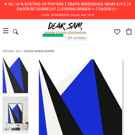
🌟 NU: 30 % KORTING OP POSTERS ┃ GRATIS VERZENDING VANAF €39 ┃ 30
DAGEN RETOURRECHT ┃ LEVERING BINNEN 2–7 DAGEN 📦✨
Code: SUMMER30
, tot en met 10-8
POSTERS
/
STIL
/
OCEAN WAVES SHAPES