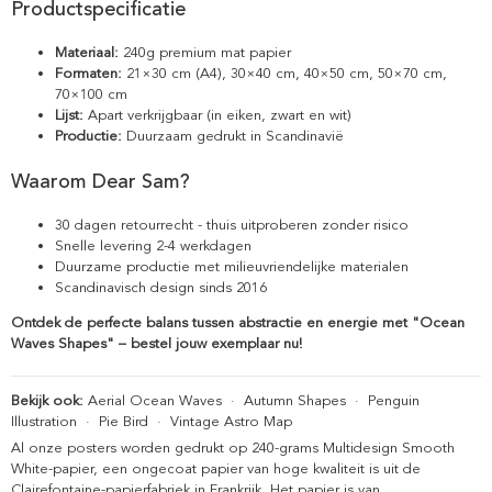
Productspecificatie
Materiaal:
240g premium mat papier
Formaten:
21×30 cm (A4), 30×40 cm, 40×50 cm, 50×70 cm,
70×100 cm
Lijst:
Apart verkrijgbaar (in eiken, zwart en wit)
Productie:
Duurzaam gedrukt in Scandinavië
Waarom Dear Sam?
30 dagen retourrecht - thuis uitproberen zonder risico
Snelle levering 2-4 werkdagen
Duurzame productie met milieuvriendelijke materialen
Scandinavisch design sinds 2016
Ontdek de perfecte balans tussen abstractie en energie met "Ocean
Waves Shapes" – bestel jouw exemplaar nu!
Bekijk ook:
Aerial Ocean Waves
·
Autumn Shapes
·
Penguin
Illustration
·
Pie Bird
·
Vintage Astro Map
Al onze posters worden gedrukt op 240-grams Multidesign Smooth
White-papier, een ongecoat papier van hoge kwaliteit is uit de
Clairefontaine-papierfabriek in Frankrijk. Het papier is van