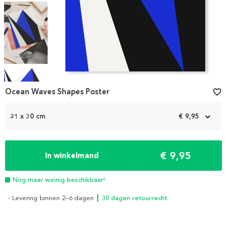
Item
1
Ocean Waves Shapes Poster
favorite_border
of
4
21 x 30 cm
€ 9,95
€ 9,95
In winkelmand
Nog maar weinig beschikbaar!
- Levering binnen 2–6 dagen
┃ 30 dagen retourrecht