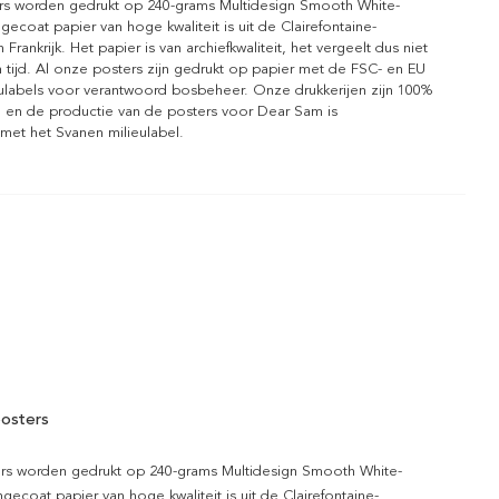
rs worden gedrukt op 240-grams Multidesign Smooth White-
gecoat papier van hoge kwaliteit is uit de Clairefontaine-
n Frankrijk. Het papier is van archiefkwaliteit, het vergeelt dus niet
 tijd. Al onze posters zijn gedrukt op papier met de FSC- en EU
eulabels voor verantwoord bosbeheer. Onze drukkerijen zijn 100%
l en de productie van de posters voor Dear Sam is
 met het Svanen milieulabel.
osters
rs worden gedrukt op 240-grams Multidesign Smooth White-
gecoat papier van hoge kwaliteit is uit de Clairefontaine-