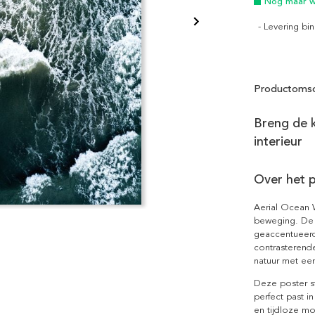
Nog maar we
- Levering b
Productomsc
Breng de k
interieur
Over het 
Aerial Ocean 
beweging. De 
geaccentueerd
contrasterende
natuur met ee
Deze poster st
perfect past i
en tijdloze mo