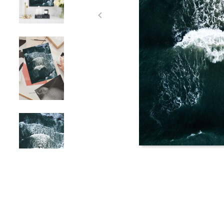
Item
1
of
4