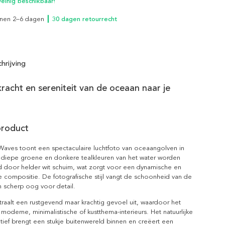
inig beschikbaar!
innen 2–6 dagen
┃ 30 dagen retourrecht
hrijving
racht en sereniteit van de oceaan naar je
product
Waves toont een spectaculaire luchtfoto van oceaangolven in
diepe groene en donkere tealkleuren van het water worden
 door helder wit schuim, wat zorgt voor een dynamische en
 compositie. De fotografische stijl vangt de schoonheid van de
n scherp oog voor detail.
raalt een rustgevend maar krachtig gevoel uit, waardoor het
n moderne, minimalistische of kustthema-interieurs. Het natuurlijke
tief brengt een stukje buitenwereld binnen en creëert een