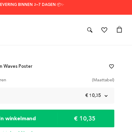
LEVERING BINNEN 2–7 DAGEN 📦✨
n Waves Poster
favorite_border
ren
(Maattabel)
m
€ 10,35
€ 10,35
In winkelmand