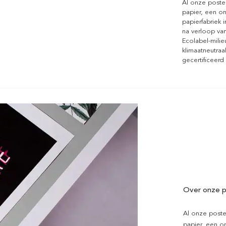
Al onze poste
papier, een on
papierfabriek i
na verloop van
Ecolabel-mili
klimaatneutraa
gecertificeerd
Over onze p
Al onze poste
papier, een on