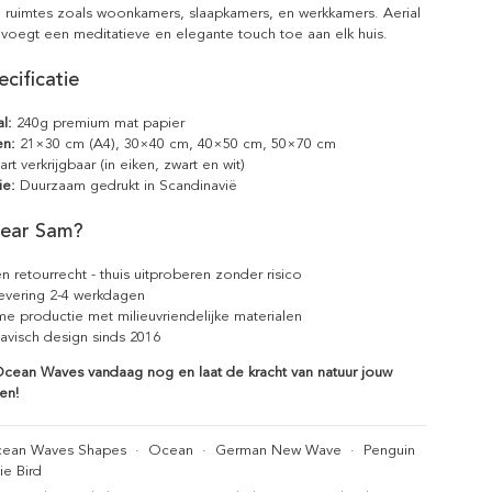
n ruimtes zoals woonkamers, slaapkamers, en werkkamers. Aerial
oegt een meditatieve en elegante touch toe aan elk huis.
cificatie
l:
240g premium mat papier
en:
21×30 cm (A4), 30×40 cm, 40×50 cm, 50×70 cm
rt verkrijgbaar (in eiken, zwart en wit)
ie:
Duurzaam gedrukt in Scandinavië
ear Sam?
n retourrecht - thuis uitproberen zonder risico
levering 2-4 werkdagen
e productie met milieuvriendelijke materialen
avisch design sinds 2016
 Ocean Waves vandaag nog en laat de kracht van natuur jouw
ken!
ean Waves Shapes
·
Ocean
·
German New Wave
·
Penguin
ie Bird