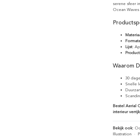
serene sfeer i
Ocean Waves v
Productspe
Materiaa
Format
Lijst:
Apa
Product
Waarom D
30 dage
Snelle 
Duurzam
Scandin
Bestel Aerial
interieur verrij
Bekijk ook:
Oc
Illustration
·
P