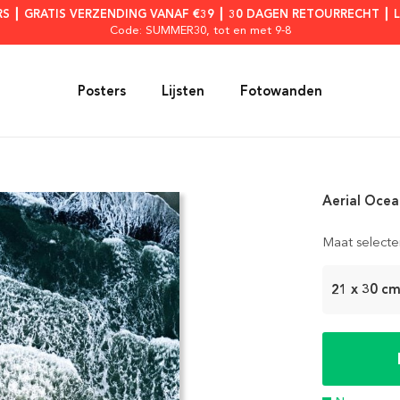
RS ┃ GRATIS VERZENDING VANAF €39 ┃ 30 DAGEN RETOURRECHT ┃ 
Code: SUMMER30
, tot en met 9-8
Posters
Lijsten
Fotowanden
Aerial Ocea
Maat selecte
21 x 30 c