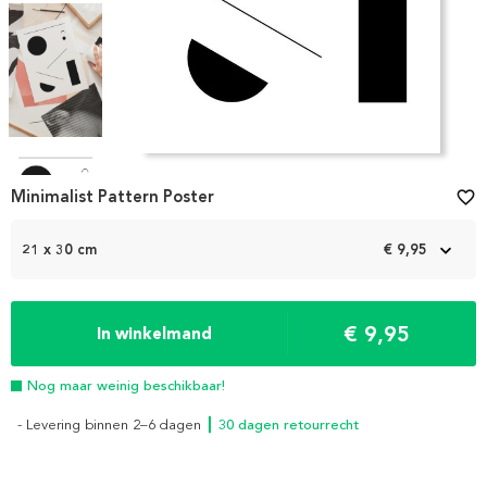
Item
1
Minimalist Pattern Poster
favorite_border
of
4
21 x 30 cm
€ 9,95
€ 9,95
In winkelmand
Nog maar weinig beschikbaar!
- Levering binnen 2–6 dagen
┃ 30 dagen retourrecht