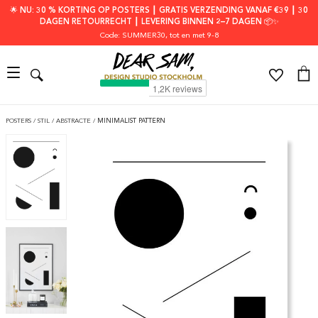
🌟 NU: 30 % KORTING OP POSTERS ┃ GRATIS VERZENDING VANAF €39 ┃ 30
DAGEN RETOURRECHT ┃ LEVERING BINNEN 2–7 DAGEN 📦✨
Code: SUMMER30
, tot en met 9-8
POSTERS
/
STIL
/
ABSTRACTE
/
MINIMALIST PATTERN