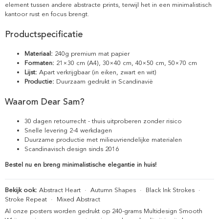
element tussen andere abstracte prints, terwijl het in een minimalistisch
kantoor rust en focus brengt.
Productspecificatie
Materiaal:
240g premium mat papier
Formaten:
21×30 cm (A4), 30×40 cm, 40×50 cm, 50×70 cm
Lijst:
Apart verkrijgbaar (in eiken, zwart en wit)
Productie:
Duurzaam gedrukt in Scandinavië
Waarom Dear Sam?
30 dagen retourrecht - thuis uitproberen zonder risico
Snelle levering 2-4 werkdagen
Duurzame productie met milieuvriendelijke materialen
Scandinavisch design sinds 2016
Bestel nu en breng minimalistische elegantie in huis!
Bekijk ook:
Abstract Heart
·
Autumn Shapes
·
Black Ink Strokes
·
Stroke Repeat
·
Mixed Abstract
Al onze posters worden gedrukt op 240-grams Multidesign Smooth