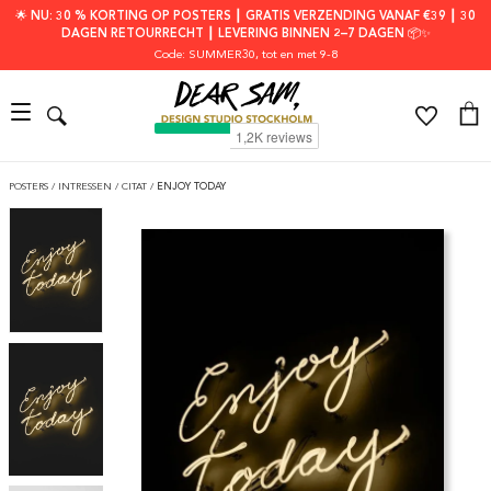
🌟 NU: 30 % KORTING OP POSTERS ┃ GRATIS VERZENDING VANAF €39 ┃ 30
DAGEN RETOURRECHT ┃ LEVERING BINNEN 2–7 DAGEN 📦✨
Code: SUMMER30
, tot en met 9-8
POSTERS
/
INTRESSEN
/
CITAT
/
ENJOY TODAY