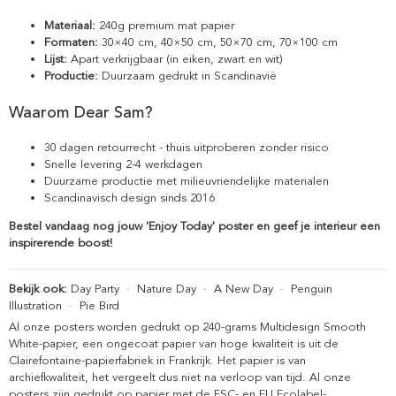
Materiaal:
240g premium mat papier
Formaten:
30×40 cm, 40×50 cm, 50×70 cm, 70×100 cm
Lijst:
Apart verkrijgbaar (in eiken, zwart en wit)
Productie:
Duurzaam gedrukt in Scandinavië
Waarom Dear Sam?
30 dagen retourrecht - thuis uitproberen zonder risico
Snelle levering 2-4 werkdagen
Duurzame productie met milieuvriendelijke materialen
Scandinavisch design sinds 2016
Bestel vandaag nog jouw 'Enjoy Today' poster en geef je interieur een
inspirerende boost!
Bekijk ook:
Day Party
·
Nature Day
·
A New Day
·
Penguin
Illustration
·
Pie Bird
Al onze posters worden gedrukt op 240-grams Multidesign Smooth
White-papier, een ongecoat papier van hoge kwaliteit is uit de
Clairefontaine-papierfabriek in Frankrijk. Het papier is van
archiefkwaliteit, het vergeelt dus niet na verloop van tijd. Al onze
posters zijn gedrukt op papier met de FSC- en EU Ecolabel-