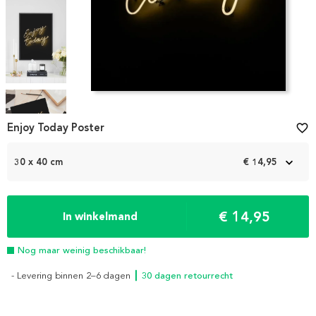
Item
1
Enjoy Today Poster
favorite_border
of
4
30 x 40 cm
€ 14,95
€ 14,95
In winkelmand
Nog maar weinig beschikbaar!
- Levering binnen 2–6 dagen
┃ 30 dagen retourrecht