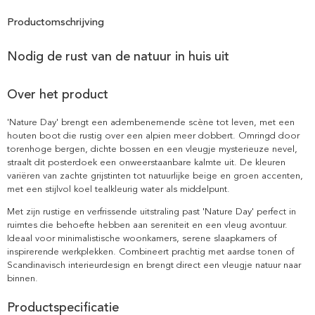
Productomschrijving
Nodig de rust van de natuur in huis uit
Over het product
'Nature Day' brengt een adembenemende scène tot leven, met een
houten boot die rustig over een alpien meer dobbert. Omringd door
torenhoge bergen, dichte bossen en een vleugje mysterieuze nevel,
straalt dit posterdoek een onweerstaanbare kalmte uit. De kleuren
variëren van zachte grijstinten tot natuurlijke beige en groen accenten,
met een stijlvol koel tealkleurig water als middelpunt.
Met zijn rustige en verfrissende uitstraling past 'Nature Day' perfect in
ruimtes die behoefte hebben aan sereniteit en een vleug avontuur.
Ideaal voor minimalistische woonkamers, serene slaapkamers of
inspirerende werkplekken. Combineert prachtig met aardse tonen of
Scandinavisch interieurdesign en brengt direct een vleugje natuur naar
binnen.
Productspecificatie