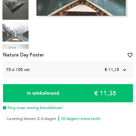
Item
Nature Day Poster
favorite_border
1
of
70 x 100 cm
€ 11,35
7
€ 11,35
In winkelmand
Nog maar weinig beschikbaar!
- Levering binnen 2–6 dagen
┃ 30 dagen retourrecht