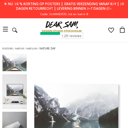
🌟 NU: 30 % KORTING OP POSTERS ┃ GRATIS VERZENDING VANAF €39 ┃ 30
DAGEN RETOURRECHT ┃ LEVERING BINNEN 2–7 DAGEN 📦✨
Code: SUMMER30
, tot en met 6-8
POSTERS
/
NATUR
/
NATUUR
/
NATURE DAY