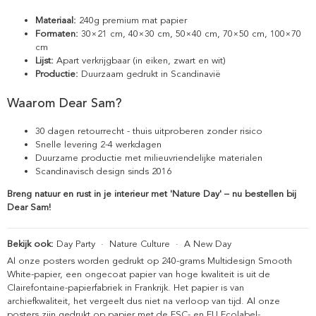
Materiaal:
240g premium mat papier
Formaten:
30×21 cm, 40×30 cm, 50×40 cm, 70×50 cm, 100×70
cm
Lijst:
Apart verkrijgbaar (in eiken, zwart en wit)
Productie:
Duurzaam gedrukt in Scandinavië
Waarom Dear Sam?
30 dagen retourrecht - thuis uitproberen zonder risico
Snelle levering 2-4 werkdagen
Duurzame productie met milieuvriendelijke materialen
Scandinavisch design sinds 2016
Breng natuur en rust in je interieur met 'Nature Day' – nu bestellen bij
Dear Sam!
Bekijk ook:
Day Party
·
Nature Culture
·
A New Day
Al onze posters worden gedrukt op 240-grams Multidesign Smooth
White-papier, een ongecoat papier van hoge kwaliteit is uit de
Clairefontaine-papierfabriek in Frankrijk. Het papier is van
archiefkwaliteit, het vergeelt dus niet na verloop van tijd. Al onze
posters zijn gedrukt op papier met de FSC- en EU Ecolabel-