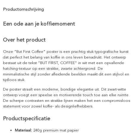
Productomschrijving
Een ode aan je koffiemoment
Over het product
Onze "But First Coffee" poster is een prachtig stuk typografische kunst
dat perfect het belang van koffie in ons leven benadrukt. Het ontwerp
bestaat uit de tekst "BUT FIRST, COFFEE" in wit met een opvallende
hatching-textuur op een strakke, zwarte achtergrond. De
minimalistische stijl zonder afleidende beelden maakt dit een stijlvol en
tijdloos stuk.
De poster straalt een moderne, bondige elegantie uit. Dit zwart-witte
ontwerp voegt een speelse en motiverende touch toe aan elke ruimte.
De scherpe contrasten en strakke lijnen maken het een compromisloos
statement voor zowel koffie- als designliefhebbers.
Productspecificatie
Materiaal:
240g premium mat papier