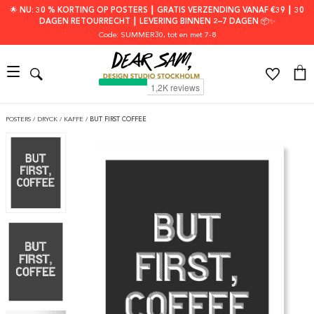
🌟 NU: 30 % KORTING OP POSTERS ┃ GRATIS VERZENDING VANAF €39 ┃ 30
DAGEN RETOURRECHT ┃ LEVERING BINNEN 2–7 DAGEN 📦✨
Code: SUMMER30
, tot en met 7-8
POSTERS
/
DRYCK
/
KAFFE
/
BUT FIRST COFFEE