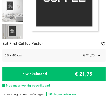
Item
1
But First Coffee Poster
favorite_border
of
5
30 x 40 cm
€ 21,75
€ 21,75
In winkelmand
Nog maar weinig beschikbaar!
- Levering binnen 2–6 dagen
┃ 30 dagen retourrecht