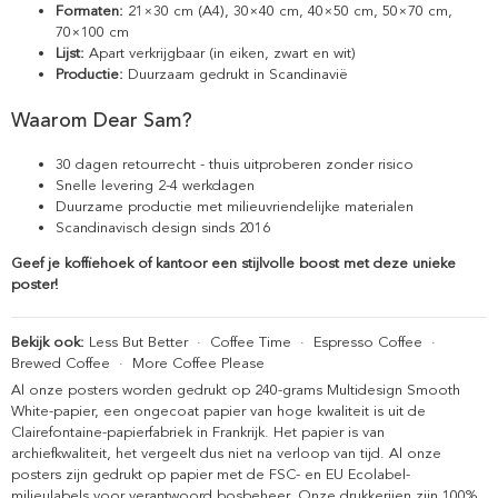
Formaten:
21×30 cm (A4), 30×40 cm, 40×50 cm, 50×70 cm,
70×100 cm
Lijst:
Apart verkrijgbaar (in eiken, zwart en wit)
Productie:
Duurzaam gedrukt in Scandinavië
Waarom Dear Sam?
30 dagen retourrecht - thuis uitproberen zonder risico
Snelle levering 2-4 werkdagen
Duurzame productie met milieuvriendelijke materialen
Scandinavisch design sinds 2016
Geef je koffiehoek of kantoor een stijlvolle boost met deze unieke
poster!
Bekijk ook:
Less But Better
·
Coffee Time
·
Espresso Coffee
·
Brewed Coffee
·
More Coffee Please
Al onze posters worden gedrukt op 240-grams Multidesign Smooth
White-papier, een ongecoat papier van hoge kwaliteit is uit de
Clairefontaine-papierfabriek in Frankrijk. Het papier is van
archiefkwaliteit, het vergeelt dus niet na verloop van tijd. Al onze
posters zijn gedrukt op papier met de FSC- en EU Ecolabel-
milieulabels voor verantwoord bosbeheer. Onze drukkerijen zijn 100%