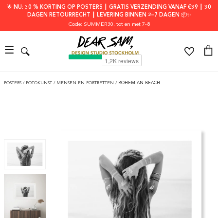
🌟 NU: 30 % KORTING OP POSTERS ┃ GRATIS VERZENDING VANAF €39 ┃ 30
DAGEN RETOURRECHT ┃ LEVERING BINNEN 2–7 DAGEN 📦✨
Code: SUMMER30
, tot en met 7-8
POSTERS
/
FOTOKUNST
/
MENSEN EN PORTRETTEN
/
BOHEMIAN BEACH