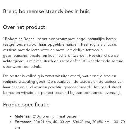
Breng boheemse strandvibes in huis
Over het product
"Bohemian Beach" toont een vrouw met lange, natuurlijke haren,
vastgehouden door haar opgetilde handen. Haar rug is zichtbaar,
versierd met delicate witte en metallic tijdelijke tattoos in
geometrische, tribale, en kosmische ontwerpen. Het strand op de
achtergrond is minimalistisch en zacht gefocust, waardoor de serene
sfeer wordt benadrukt.
De poster is volledig in zwart-wit uitgevoerd, wat een tijdloze en
verfijnde uitstraling geeft. De details van de tattoos en de textuur van
haar haar en huid worden prachtig geaccentueerd. Het beeld straalt
kalmte en vrijheid uit, perfect passend bij een boheemse levensstijl.
Productspecificatie
Materiaal:
240g premium mat papier
Formaten:
30×21 cm, 40×30 cm, 50×40 cm, 70×50 cm, 100×70
cm