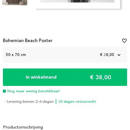
Item
Bohemian Beach Poster
favorite_border
1
of
2
50 x 70 cm
€ 38,00
€ 38,00
In winkelmand
Nog maar weinig beschikbaar!
- Levering binnen 2–6 dagen
┃ 30 dagen retourrecht
Productomschrijving