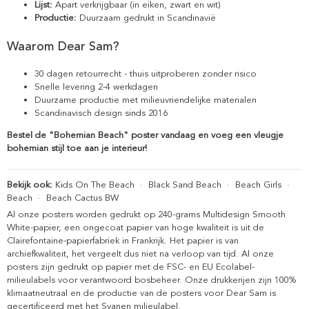
Lijst:
Apart verkrijgbaar (in eiken, zwart en wit)
Productie:
Duurzaam gedrukt in Scandinavië
Waarom Dear Sam?
30 dagen retourrecht - thuis uitproberen zonder risico
Snelle levering 2-4 werkdagen
Duurzame productie met milieuvriendelijke materialen
Scandinavisch design sinds 2016
Bestel de "Bohemian Beach" poster vandaag en voeg een vleugje
bohemian stijl toe aan je interieur!
Bekijk ook:
Kids On The Beach
·
Black Sand Beach
·
Beach Girls
·
Beach
·
Beach Cactus BW
Al onze posters worden gedrukt op 240-grams Multidesign Smooth
White-papier, een ongecoat papier van hoge kwaliteit is uit de
Clairefontaine-papierfabriek in Frankrijk. Het papier is van
archiefkwaliteit, het vergeelt dus niet na verloop van tijd. Al onze
posters zijn gedrukt op papier met de FSC- en EU Ecolabel-
milieulabels voor verantwoord bosbeheer. Onze drukkerijen zijn 100%
klimaatneutraal en de productie van de posters voor Dear Sam is
gecertificeerd met het Svanen milieulabel.