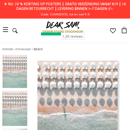
🌟 NU: 30 % KORTING OP POSTERS ┃ GRATIS VERZENDING VANAF €39 ┃ 30
DAGEN RETOURRECHT ┃ LEVERING BINNEN 2–7 DAGEN 📦✨
Code: SUMMER30
, tot en met 9-8
POSTERS
/
FOTOKUNST
/
BEACH