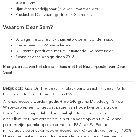
70×100 cm
Lijst:
Apart verkrijgbaar (in eiken, zwart en wit)
Productie:
Duurzaam gedrukt in Scandinavië
Waarom Dear Sam?
30 dagen retourrecht - thuis uitproberen zonder risico
Snelle levering 2-4 werkdagen
Duurzame productie met milieuvriendelijke materialen
Scandinavisch design sinds 2016
Breng de rust van het strand in huis met het Beach-poster van Dear
Sam!
Bekijk ook:
Kids On The Beach
·
Black Sand Beach
·
Beach Girls
·
Bohemian Beach
·
Beach Cactus BW
Al onze posters worden gedrukt op 240-grams Multidesign Smooth
White-papier, een ongecoat papier van hoge kwaliteit is uit de
Clairefontaine-papierfabriek in Frankrijk. Het papier is van
archiefkwaliteit, het vergeelt dus niet na verloop van tijd. Al onze
posters zijn gedrukt op papier met de FSC- en EU Ecolabel-
milieulabels voor verantwoord bosbeheer. Onze drukkerijen zijn 100%
klimaatneutraal en de productie van de posters voor Dear Sam is