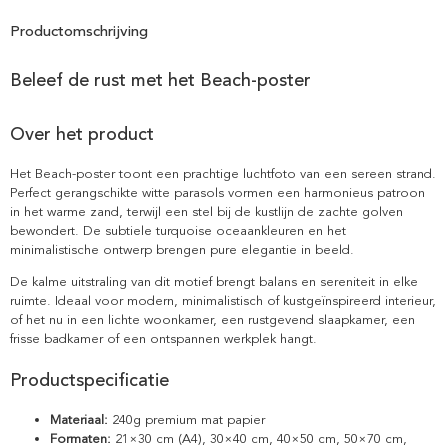
Productomschrijving
Beleef de rust met het Beach-poster
Over het product
Het Beach-poster toont een prachtige luchtfoto van een sereen strand.
Perfect gerangschikte witte parasols vormen een harmonieus patroon
in het warme zand, terwijl een stel bij de kustlijn de zachte golven
bewondert. De subtiele turquoise oceaankleuren en het
minimalistische ontwerp brengen pure elegantie in beeld.
De kalme uitstraling van dit motief brengt balans en sereniteit in elke
ruimte. Ideaal voor modern, minimalistisch of kustgeïnspireerd interieur,
of het nu in een lichte woonkamer, een rustgevend slaapkamer, een
frisse badkamer of een ontspannen werkplek hangt.
Productspecificatie
Materiaal:
240g premium mat papier
Formaten:
21×30 cm (A4), 30×40 cm, 40×50 cm, 50×70 cm,