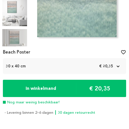
Item
1
Beach Poster
favorite_border
of
5
30 x 40 cm
€ 20,35
€ 20,35
In winkelmand
Nog maar weinig beschikbaar!
- Levering binnen 2–6 dagen
┃ 30 dagen retourrecht