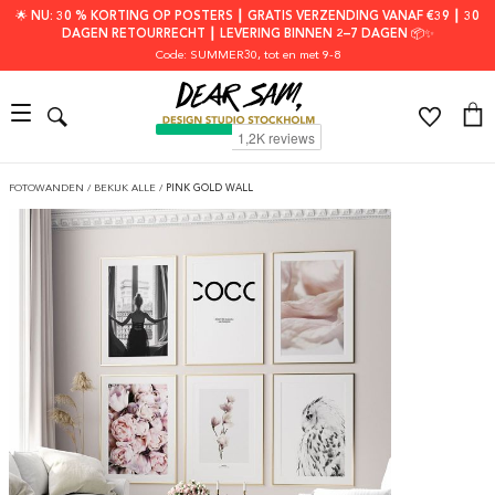
🌟 NU: 30 % KORTING OP POSTERS ┃ GRATIS VERZENDING VANAF €39 ┃ 30
DAGEN RETOURRECHT ┃ LEVERING BINNEN 2–7 DAGEN 📦✨
Code: SUMMER30
, tot en met 9-8
FOTOWANDEN
/
BEKIJK ALLE
/
PINK GOLD WALL