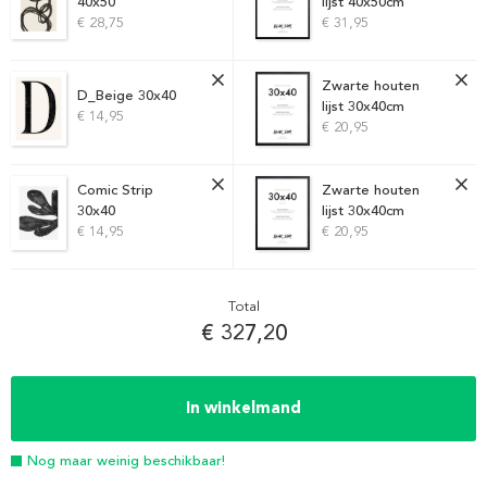
40x50
lijst 40x50cm
€ 28,75
€ 31,95
Zwarte houten
D_Beige 30x40
lijst 30x40cm
€ 14,95
€ 20,95
Comic Strip
Zwarte houten
30x40
lijst 30x40cm
€ 14,95
€ 20,95
Total
€ 327,20
In winkelmand
Nog maar weinig beschikbaar!