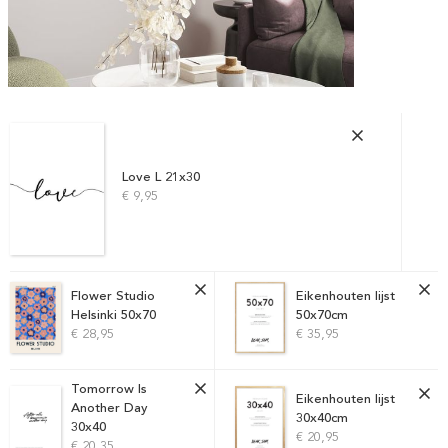
Love L 21x30
€ 9,95
Flower Studio
Eikenhouten lijst
Helsinki 50x70
50x70cm
€ 28,95
€ 35,95
Tomorrow Is
Eikenhouten lijst
Another Day
30x40cm
30x40
€ 20,95
€ 20,35