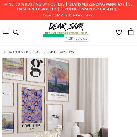
🌟 NU: 30 % KORTING OP POSTERS ┃ GRATIS VERZENDING VANAF €39 ┃ 30
DAGEN RETOURRECHT ┃ LEVERING BINNEN 2–7 DAGEN 📦✨
Code: SUMMER30
, tot en met 6-8
FOTOWANDEN
/
BEKIJK ALLE
/
PURPLE FLOWER WALL