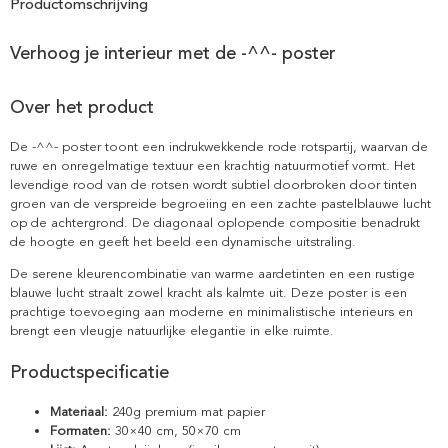
Productomschrijving
Verhoog je interieur met de -^^- poster
Over het product
De -^^- poster toont een indrukwekkende rode rotspartij, waarvan de
ruwe en onregelmatige textuur een krachtig natuurmotief vormt. Het
levendige rood van de rotsen wordt subtiel doorbroken door tinten
groen van de verspreide begroeiing en een zachte pastelblauwe lucht
op de achtergrond. De diagonaal oplopende compositie benadrukt
de hoogte en geeft het beeld een dynamische uitstraling.
De serene kleurencombinatie van warme aardetinten en een rustige
blauwe lucht straalt zowel kracht als kalmte uit. Deze poster is een
prachtige toevoeging aan moderne en minimalistische interieurs en
brengt een vleugje natuurlijke elegantie in elke ruimte.
Productspecificatie
Materiaal:
240g premium mat papier
Formaten:
30×40 cm, 50×70 cm