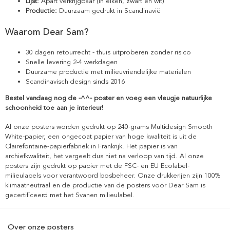
Lijst:
Apart verkrijgbaar (in eiken, zwart en wit)
Productie:
Duurzaam gedrukt in Scandinavië
Waarom Dear Sam?
30 dagen retourrecht - thuis uitproberen zonder risico
Snelle levering 2-4 werkdagen
Duurzame productie met milieuvriendelijke materialen
Scandinavisch design sinds 2016
Bestel vandaag nog de -^^- poster en voeg een vleugje natuurlijke
schoonheid toe aan je interieur!
Al onze posters worden gedrukt op 240-grams Multidesign Smooth
White-papier, een ongecoat papier van hoge kwaliteit is uit de
Clairefontaine-papierfabriek in Frankrijk. Het papier is van
archiefkwaliteit, het vergeelt dus niet na verloop van tijd. Al onze
posters zijn gedrukt op papier met de FSC- en EU Ecolabel-
milieulabels voor verantwoord bosbeheer. Onze drukkerijen zijn 100%
klimaatneutraal en de productie van de posters voor Dear Sam is
gecertificeerd met het Svanen milieulabel.
Over onze posters