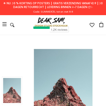
🌟 NU: 30 % KORTING OP POSTERS ┃ GRATIS VERZENDING VANAF €39 ┃ 30
DAGEN RETOURRECHT ┃ LEVERING BINNEN 2–7 DAGEN 📦✨
Code: SUMMER30
, tot en met 8-8