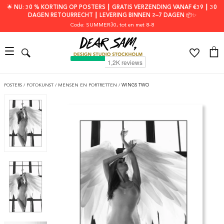
🌟 NU: 30 % KORTING OP POSTERS ┃ GRATIS VERZENDING VANAF €39 ┃ 30
DAGEN RETOURRECHT ┃ LEVERING BINNEN 2–7 DAGEN 📦✨
Code: SUMMER30
, tot en met 8-8
POSTERS
/
FOTOKUNST
/
MENSEN EN PORTRETTEN
/
WINGS TWO