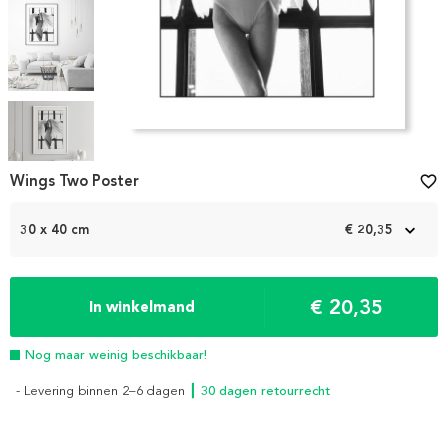
Item
1
Wings Two Poster
favorite_border
of
5
30 x 40 cm
€ 20,35
€ 20,35
In winkelmand
Nog maar weinig beschikbaar!
- Levering binnen 2–6 dagen
┃ 30 dagen retourrecht