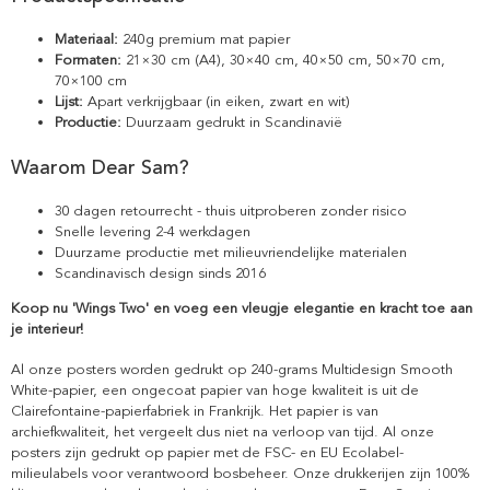
Materiaal:
240g premium mat papier
Formaten:
21×30 cm (A4), 30×40 cm, 40×50 cm, 50×70 cm,
70×100 cm
Lijst:
Apart verkrijgbaar (in eiken, zwart en wit)
Productie:
Duurzaam gedrukt in Scandinavië
Waarom Dear Sam?
30 dagen retourrecht - thuis uitproberen zonder risico
Snelle levering 2-4 werkdagen
Duurzame productie met milieuvriendelijke materialen
Scandinavisch design sinds 2016
Koop nu 'Wings Two' en voeg een vleugje elegantie en kracht toe aan
je interieur!
Al onze posters worden gedrukt op 240-grams Multidesign Smooth
White-papier, een ongecoat papier van hoge kwaliteit is uit de
Clairefontaine-papierfabriek in Frankrijk. Het papier is van
archiefkwaliteit, het vergeelt dus niet na verloop van tijd. Al onze
posters zijn gedrukt op papier met de FSC- en EU Ecolabel-
milieulabels voor verantwoord bosbeheer. Onze drukkerijen zijn 100%