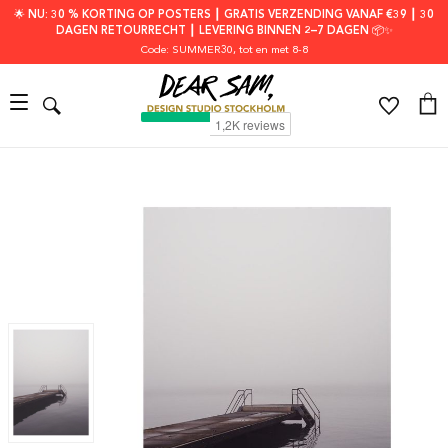
🌟 NU: 30 % KORTING OP POSTERS ┃ GRATIS VERZENDING VANAF €39 ┃ 30
DAGEN RETOURRECHT ┃ LEVERING BINNEN 2–7 DAGEN 📦✨
Code: SUMMER30
, tot en met 8-8