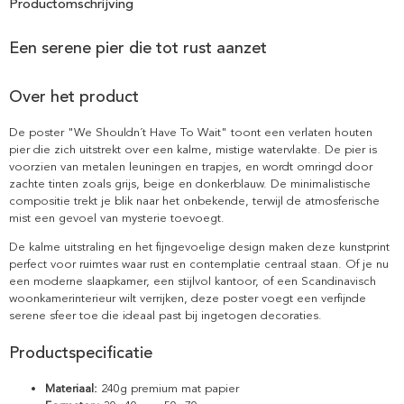
Productomschrijving
Een serene pier die tot rust aanzet
Over het product
De poster "We Shouldn´t Have To Wait" toont een verlaten houten
pier die zich uitstrekt over een kalme, mistige watervlakte. De pier is
voorzien van metalen leuningen en trapjes, en wordt omringd door
zachte tinten zoals grijs, beige en donkerblauw. De minimalistische
compositie trekt je blik naar het onbekende, terwijl de atmosferische
mist een gevoel van mysterie toevoegt.
De kalme uitstraling en het fijngevoelige design maken deze kunstprint
perfect voor ruimtes waar rust en contemplatie centraal staan. Of je nu
een moderne slaapkamer, een stijlvol kantoor, of een Scandinavisch
woonkamerinterieur wilt verrijken, deze poster voegt een verfijnde
serene sfeer toe die ideaal past bij ingetogen decoraties.
Productspecificatie
Materiaal:
240g premium mat papier