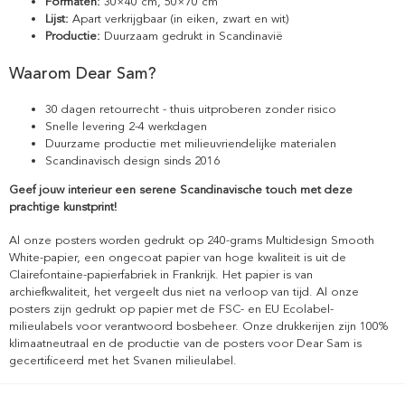
Formaten:
30×40 cm, 50×70 cm
Lijst:
Apart verkrijgbaar (in eiken, zwart en wit)
Productie:
Duurzaam gedrukt in Scandinavië
Waarom Dear Sam?
30 dagen retourrecht - thuis uitproberen zonder risico
Snelle levering 2-4 werkdagen
Duurzame productie met milieuvriendelijke materialen
Scandinavisch design sinds 2016
Geef jouw interieur een serene Scandinavische touch met deze
prachtige kunstprint!
Al onze posters worden gedrukt op 240-grams Multidesign Smooth
White-papier, een ongecoat papier van hoge kwaliteit is uit de
Clairefontaine-papierfabriek in Frankrijk. Het papier is van
archiefkwaliteit, het vergeelt dus niet na verloop van tijd. Al onze
posters zijn gedrukt op papier met de FSC- en EU Ecolabel-
milieulabels voor verantwoord bosbeheer. Onze drukkerijen zijn 100%
klimaatneutraal en de productie van de posters voor Dear Sam is
gecertificeerd met het Svanen milieulabel.