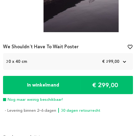
We Shouldn´t Have To Wait Poster
favorite_border
30 x 40 cm
€ 299,00
€ 299,00
In winkelmand
Nog maar weinig beschikbaar!
- Levering binnen 2–6 dagen
┃ 30 dagen retourrecht