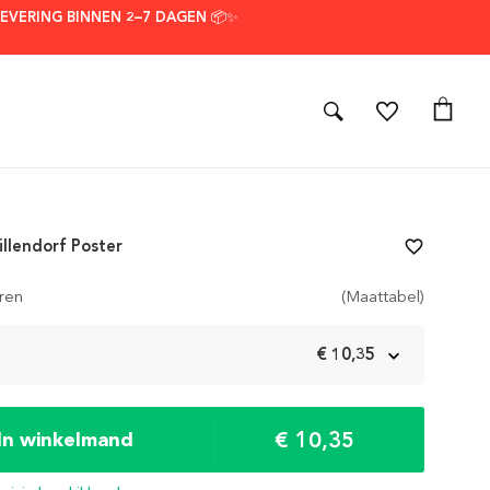
LEVERING BINNEN 2–7 DAGEN 📦✨
llendorf Poster
favorite_border
ren
(Maattabel)
m
€ 10,35
€ 10,35
In winkelmand