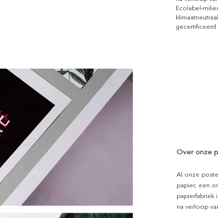
Ecolabel-mili
klimaatneutraa
gecertificeerd
Over onze p
Al onze poste
papier, een on
papierfabriek i
na verloop van