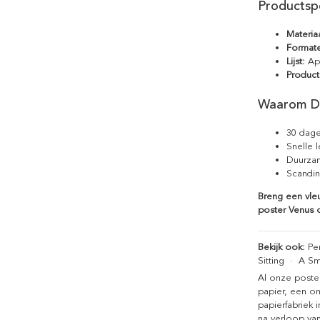
Productspe
Materiaa
Format
Lijst:
Apa
Product
Waarom D
30 dage
Snelle 
Duurzam
Scandin
Breng een vleu
poster Venus o
Bekijk ook:
Pen
Sitting
·
A Sm
Al onze poste
papier, een on
papierfabriek i
na verloop van