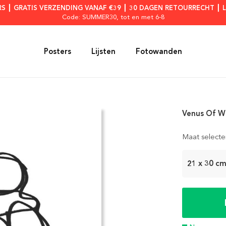
RS ┃ GRATIS VERZENDING VANAF €39 ┃ 30 DAGEN RETOURRECHT ┃ 
Code: SUMMER30
, tot en met 6-8
Posters
Lijsten
Fotowanden
Venus Of Wi
Maat selecte
21 x 30 c