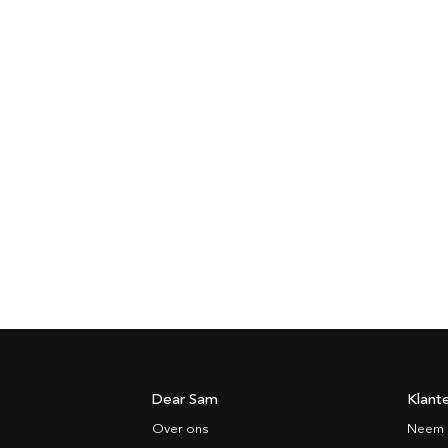
Dear Sam
Klant
Over ons
Neem 