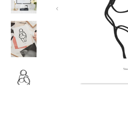
Item
1
of
5