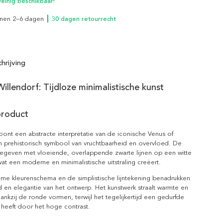
inig beschikbaar!
innen 2–6 dagen
┃ 30 dagen retourrecht
hrijving
illendorf: Tijdloze minimalistische kunst
product
ont een abstracte interpretatie van de iconische Venus of
n prehistorisch symbool van vruchtbaarheid en overvloed. De
gegeven met vloeiende, overlappende zwarte lijnen op een witte
at een moderne en minimalistische uitstraling creëert.
e kleurenschema en de simplistische lijntekening benadrukken
d en elegantie van het ontwerp. Het kunstwerk straalt warmte en
dankzij de ronde vormen, terwijl het tegelijkertijd een gedurfde
 heeft door het hoge contrast.