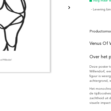
Nog maar we
- Levering b
Productomsc
Venus Of W
Over het 
Deze poster to
Willendorf, ee
figuur is weer
achtergrond, w
Het monochrom
de tijdlooshei
zachtheid uit 
visuele impact