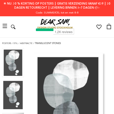
🌟 NU: 30 % KORTING OP POSTERS ┃ GRATIS VERZENDING VANAF €39 ┃ 30
DAGEN RETOURRECHT ┃ LEVERING BINNEN 2–7 DAGEN 📦✨
Code: SUMMER30
, tot en met 8-8
POSTERS
/
STIL
/
ABSTRACTE
/
TRANSLUCENT STONES