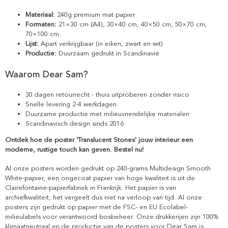
Materiaal:
240g premium mat papier
Formaten:
21×30 cm (A4), 30×40 cm, 40×50 cm, 50×70 cm,
70×100 cm
Lijst:
Apart verkrijgbaar (in eiken, zwart en wit)
Productie:
Duurzaam gedrukt in Scandinavië
Waarom Dear Sam?
30 dagen retourrecht - thuis uitproberen zonder risico
Snelle levering 2-4 werkdagen
Duurzame productie met milieuvriendelijke materialen
Scandinavisch design sinds 2016
Ontdek hoe de poster 'Translucent Stones' jouw interieur een
moderne, rustige touch kan geven. Bestel nu!
Al onze posters worden gedrukt op 240-grams Multidesign Smooth
White-papier, een ongecoat papier van hoge kwaliteit is uit de
Clairefontaine-papierfabriek in Frankrijk. Het papier is van
archiefkwaliteit, het vergeelt dus niet na verloop van tijd. Al onze
posters zijn gedrukt op papier met de FSC- en EU Ecolabel-
milieulabels voor verantwoord bosbeheer. Onze drukkerijen zijn 100%
klimaatneutraal en de productie van de posters voor Dear Sam is