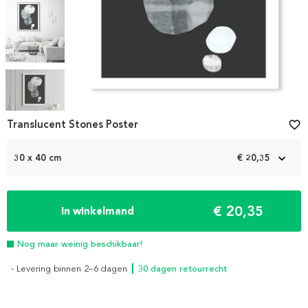
Item
1
Translucent Stones Poster
favorite_border
of
6
30 x 40 cm
€ 20,35
€ 20,35
In winkelmand
Nog maar weinig beschikbaar!
- Levering binnen 2–6 dagen
┃ 30 dagen retourrecht