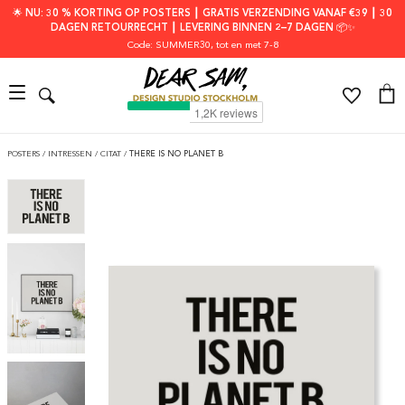
🌟 NU: 30 % KORTING OP POSTERS ┃ GRATIS VERZENDING VANAF €39 ┃ 30
DAGEN RETOURRECHT ┃ LEVERING BINNEN 2–7 DAGEN 📦✨
Code: SUMMER30
, tot en met 7-8
POSTERS
/
INTRESSEN
/
CITAT
/
THERE IS NO PLANET B