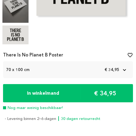
Item
There Is No Planet B Poster
favorite_border
1
of
70 x 100 cm
€ 34,95
4
€ 34,95
In winkelmand
Nog maar weinig beschikbaar!
- Levering binnen 2–6 dagen
┃ 30 dagen retourrecht