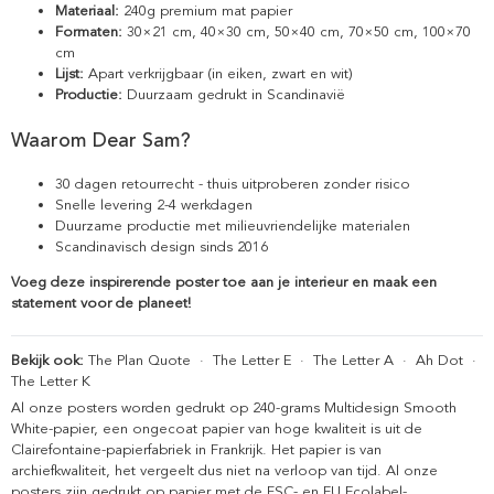
Materiaal:
240g premium mat papier
Formaten:
30×21 cm, 40×30 cm, 50×40 cm, 70×50 cm, 100×70
cm
Lijst:
Apart verkrijgbaar (in eiken, zwart en wit)
Productie:
Duurzaam gedrukt in Scandinavië
Waarom Dear Sam?
30 dagen retourrecht - thuis uitproberen zonder risico
Snelle levering 2-4 werkdagen
Duurzame productie met milieuvriendelijke materialen
Scandinavisch design sinds 2016
Voeg deze inspirerende poster toe aan je interieur en maak een
statement voor de planeet!
Bekijk ook:
The Plan Quote
·
The Letter E
·
The Letter A
·
Ah Dot
·
The Letter K
Al onze posters worden gedrukt op 240-grams Multidesign Smooth
White-papier, een ongecoat papier van hoge kwaliteit is uit de
Clairefontaine-papierfabriek in Frankrijk. Het papier is van
archiefkwaliteit, het vergeelt dus niet na verloop van tijd. Al onze
posters zijn gedrukt op papier met de FSC- en EU Ecolabel-