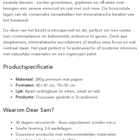
neutrale kleuren - zachte groentinten, grijstinten en off-white mist -
brengen een serene eenvoud en rust met zich mee. De horizontale
lagen van de compositie benadrukken het minimalistische karakter van
het kunstwerk.
De sfeer van het beeld is introspectief en stil, perfect om een ruimte
een contemplatieve en kalmerende ambiance te geven. Denk aan
slaapkamers, minimalistische woonkamers of studios waar focus en rust
centraal staan. Het past perfect in Scandinavische of moderne interieurs
met natuurlijke materialen en een ingetogen palet.
Productspecificatie
Materiaal:
240g premium mat papier
Formaten:
40×30 cm, 70×50 cm
Lijst:
Apart verkrijgbaar (in eiken, zwart en wit)
Productie:
Duurzaam gedrukt in Scandinavië
Waarom Dear Sam?
30 dagen retourrecht - thuis uitproberen zonder risico
Snelle levering 2-4 werkdagen
Duurzame productie met milieuvriendelijke materialen