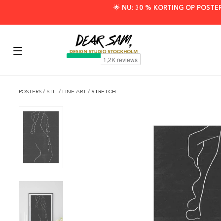
🌟 NU: 30 % KORTING OP POSTE
POSTERS
/
STIL
/
LINE ART
/
STRETCH