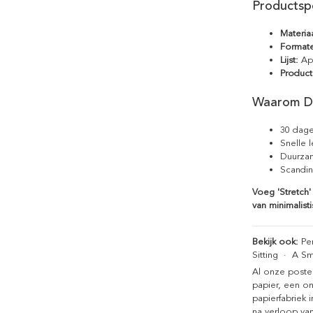
Productspe
Materiaa
Format
Lijst:
Apa
Product
Waarom D
30 dage
Snelle 
Duurzam
Scandin
Voeg 'Stretch'
van minimalist
Bekijk ook:
Pen
Sitting
·
A Sm
Al onze poste
papier, een on
papierfabriek i
na verloop van