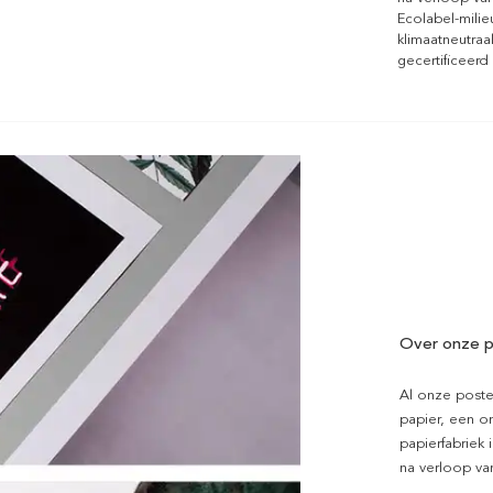
Ecolabel-mili
klimaatneutraa
gecertificeerd
Over onze p
Al onze poste
papier, een on
papierfabriek i
na verloop van