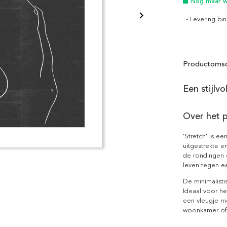
Nog maar we
- Levering b
Productomsc
Een stijlvo
Over het 
'Stretch' is e
uitgestrekte en
de rondingen 
leven tegen ee
De minimalistis
Ideaal voor he
een vleugje mo
woonkamer of 