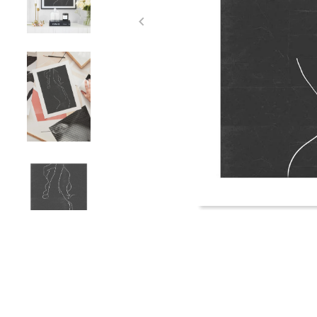
Item
1
of
4