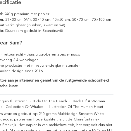
cificatie
l:
240g premium mat papier
en:
21×30 cm (A4), 30×40 cm, 40×50 cm, 50×70 cm, 70×100 cm
rt verkrijgbaar (in eiken, zwart en wit)
ie:
Duurzaam gedrukt in Scandinavië
ear Sam?
n retourrecht - thuis uitproberen zonder risico
levering 2-4 werkdagen
e productie met milieuvriendelijke materialen
avisch design sinds 2016
 toe aan je interieur en geniet van de rustgevende schoonheid
ische kunst.
guin Illustration
·
Kids On The Beach
·
Back Of A Woman
all Collection Of Whales
·
Illustration Of The Human Heart
rs worden gedrukt op 240-grams Multidesign Smooth White-
gecoat papier van hoge kwaliteit is uit de Clairefontaine-
n Frankrijk. Het papier is van archiefkwaliteit, het vergeelt dus niet
 tijd. Al onze posters zijn gedrukt op papier met de FSC- en EU