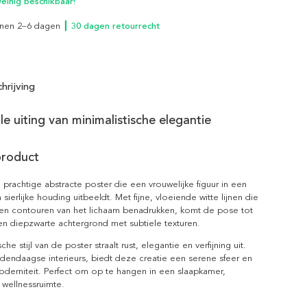
inig beschikbaar!
innen 2–6 dagen
┃ 30 dagen retourrecht
hrijving
lle uiting van minimalistische elegantie
product
en prachtige abstracte poster die een vrouwelijke figuur in een
 sierlijke houding uitbeeldt. Met fijne, vloeiende witte lijnen die
en contouren van het lichaam benadrukken, komt de pose tot
n diepzwarte achtergrond met subtiele texturen.
che stijl van de poster straalt rust, elegantie en verfijning uit.
dendaagse interieurs, biedt deze creatie een serene sfeer en
derniteit. Perfect om op te hangen in een slaapkamer,
wellnessruimte.