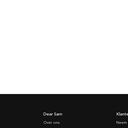
Dear Sam
Klant
Over ons
Neem 