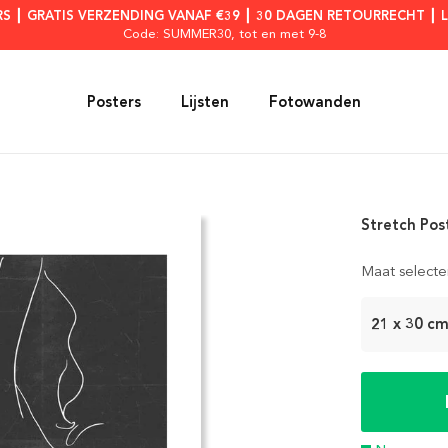
RS ┃ GRATIS VERZENDING VANAF €39 ┃ 30 DAGEN RETOURRECHT ┃ 
Code: SUMMER30
, tot en met 9-8
Posters
Lijsten
Fotowanden
Stretch Pos
Maat selecte
21 x 30 c