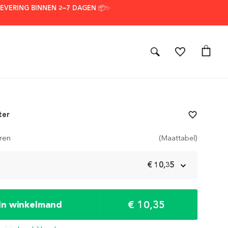
LEVERING BINNEN 2–7 DAGEN 📦✨
ter
favorite_border
ren
(Maattabel)
m
€ 10,35
€ 10,35
In winkelmand