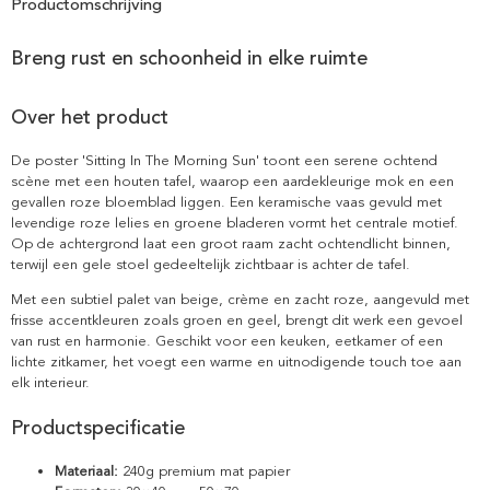
Productomschrijving
Breng rust en schoonheid in elke ruimte
Over het product
De poster 'Sitting In The Morning Sun' toont een serene ochtend
scène met een houten tafel, waarop een aardekleurige mok en een
gevallen roze bloemblad liggen. Een keramische vaas gevuld met
levendige roze lelies en groene bladeren vormt het centrale motief.
Op de achtergrond laat een groot raam zacht ochtendlicht binnen,
terwijl een gele stoel gedeeltelijk zichtbaar is achter de tafel.
Met een subtiel palet van beige, crème en zacht roze, aangevuld met
frisse accentkleuren zoals groen en geel, brengt dit werk een gevoel
van rust en harmonie. Geschikt voor een keuken, eetkamer of een
lichte zitkamer, het voegt een warme en uitnodigende touch toe aan
elk interieur.
Productspecificatie
Materiaal:
240g premium mat papier