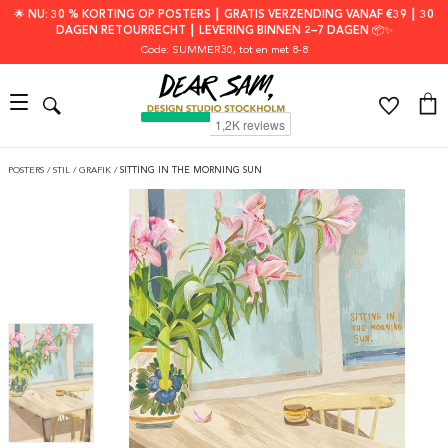
🌟 NU: 30 % KORTING OP POSTERS ┃ GRATIS VERZENDING VANAF €39 ┃ 30
DAGEN RETOURRECHT ┃ LEVERING BINNEN 2–7 DAGEN 📦✨
Code: SUMMER30
, tot en met 8-8
POSTERS
/
STIL
/
GRAFIK
/
SITTING IN THE MORNING SUN