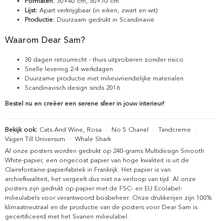
Formaten:
30×40 cm, 50×70 cm
Lijst:
Apart verkrijgbaar (in eiken, zwart en wit)
Productie:
Duurzaam gedrukt in Scandinavië
Waarom Dear Sam?
30 dagen retourrecht - thuis uitproberen zonder risico
Snelle levering 2-4 werkdagen
Duurzame productie met milieuvriendelijke materialen
Scandinavisch design sinds 2016
Bestel nu en creëer een serene sfeer in jouw interieur!
Bekijk ook:
Cats And Wine, Rosa
·
No 5 Chanel
·
Tandcreme
·
Vägen Till Universum
·
Whale Shark
Al onze posters worden gedrukt op 240-grams Multidesign Smooth
White-papier, een ongecoat papier van hoge kwaliteit is uit de
Clairefontaine-papierfabriek in Frankrijk. Het papier is van
archiefkwaliteit, het vergeelt dus niet na verloop van tijd. Al onze
posters zijn gedrukt op papier met de FSC- en EU Ecolabel-
milieulabels voor verantwoord bosbeheer. Onze drukkerijen zijn 100%
klimaatneutraal en de productie van de posters voor Dear Sam is
gecertificeerd met het Svanen milieulabel.