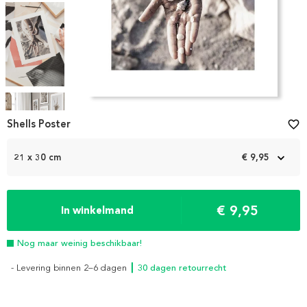
Item
1
Shells Poster
favorite_border
of
4
21 x 30 cm
€ 9,95
€ 9,95
In winkelmand
Nog maar weinig beschikbaar!
- Levering binnen 2–6 dagen
┃ 30 dagen retourrecht