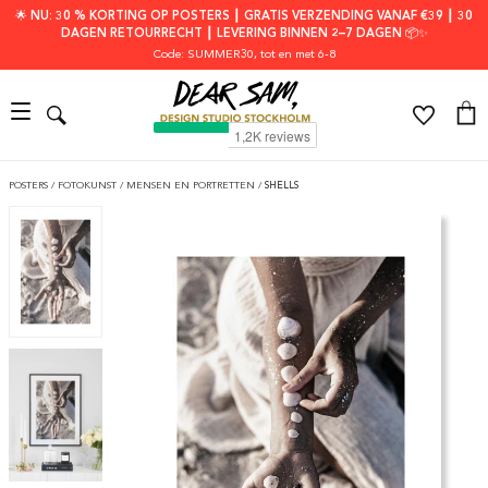
🌟 NU: 30 % KORTING OP POSTERS ┃ GRATIS VERZENDING VANAF €39 ┃ 30
DAGEN RETOURRECHT ┃ LEVERING BINNEN 2–7 DAGEN 📦✨
Code: SUMMER30
, tot en met 6-8
POSTERS
/
FOTOKUNST
/
MENSEN EN PORTRETTEN
/
SHELLS