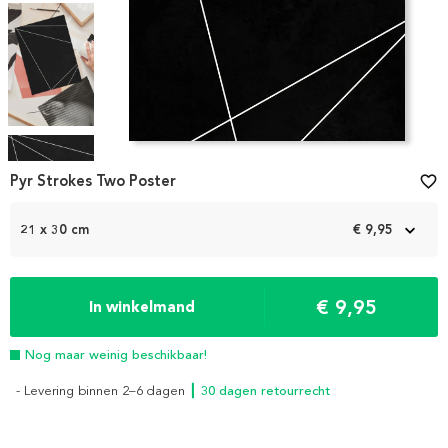
Item
1
Pyr Strokes Two Poster
favorite_border
of
4
21 x 30 cm
€ 9,95
€ 9,95
In winkelmand
Nog maar weinig beschikbaar!
- Levering binnen 2–6 dagen
┃ 30 dagen retourrecht