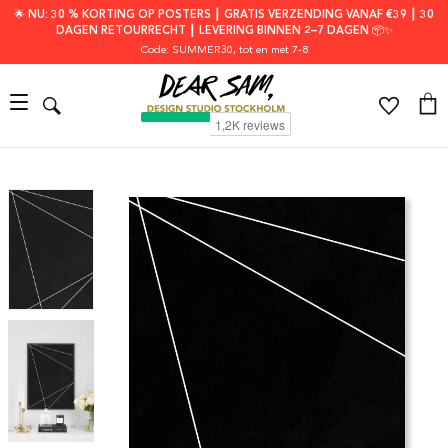
🌟 NU: 30 % KORTING OP POSTERS ┃ GRATIS VERZENDING VANAF €39 ┃ 30
DAGEN RETOURRECHT ┃ LEVERING BINNEN 2–7 DAGEN 📦✨
Code: SUMMER30
, tot en met 7-8