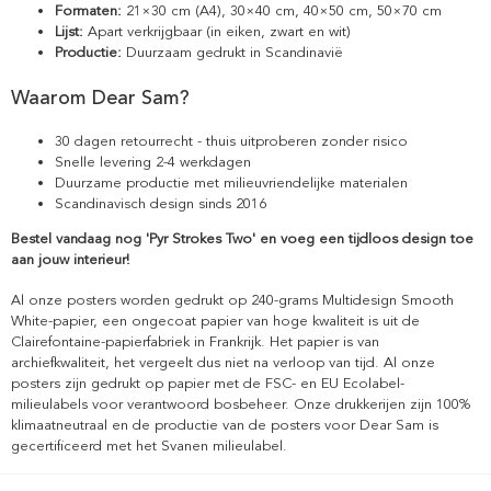
Formaten:
21×30 cm (A4), 30×40 cm, 40×50 cm, 50×70 cm
Lijst:
Apart verkrijgbaar (in eiken, zwart en wit)
Productie:
Duurzaam gedrukt in Scandinavië
Waarom Dear Sam?
30 dagen retourrecht - thuis uitproberen zonder risico
Snelle levering 2-4 werkdagen
Duurzame productie met milieuvriendelijke materialen
Scandinavisch design sinds 2016
Bestel vandaag nog 'Pyr Strokes Two' en voeg een tijdloos design toe
aan jouw interieur!
Al onze posters worden gedrukt op 240-grams Multidesign Smooth
White-papier, een ongecoat papier van hoge kwaliteit is uit de
Clairefontaine-papierfabriek in Frankrijk. Het papier is van
archiefkwaliteit, het vergeelt dus niet na verloop van tijd. Al onze
posters zijn gedrukt op papier met de FSC- en EU Ecolabel-
milieulabels voor verantwoord bosbeheer. Onze drukkerijen zijn 100%
klimaatneutraal en de productie van de posters voor Dear Sam is
gecertificeerd met het Svanen milieulabel.