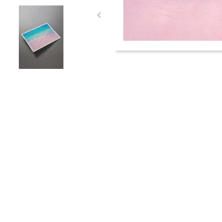
Item
1
of
3