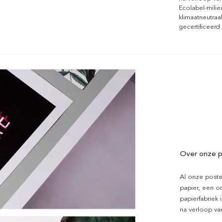
Ecolabel-mili
klimaatneutraa
gecertificeerd
Over onze p
Al onze poste
papier, een on
papierfabriek i
na verloop van