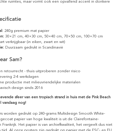
lichte ruimtes, maar vormt ook een opvallend accent in donkere
cificatie
l:
240g premium mat papier
en:
30×21 cm, 40×30 cm, 50×40 cm, 70×50 cm, 100×70 cm
rt verkrijgbaar (in eiken, zwart en wit)
ie:
Duurzaam gedrukt in Scandinavië
ear Sam?
n retourrecht - thuis uitproberen zonder risico
levering 2-4 werkdagen
e productie met milieuvriendelijke materialen
avisch design sinds 2016
evende sfeer van een tropisch strand in huis met de Pink Beach
el vandaag nog!
rs worden gedrukt op 240-grams Multidesign Smooth White-
gecoat papier van hoge kwaliteit is uit de Clairefontaine-
n Frankrijk. Het papier is van archiefkwaliteit, het vergeelt dus niet
 tijd. Al onze posters zijn gedrukt op papier met de FSC- en EU