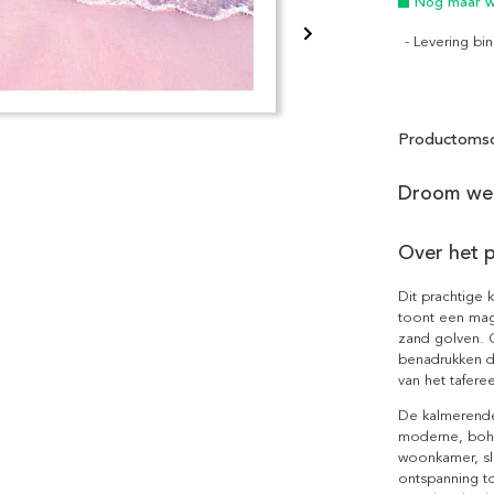
Nog maar we
- Levering b
Productomsc
Droom weg
Over het 
Dit prachtige 
toont een mag
zand golven. G
benadrukken de
van het taferee
De kalmerende
moderne, bohem
woonkamer, sl
ontspanning t