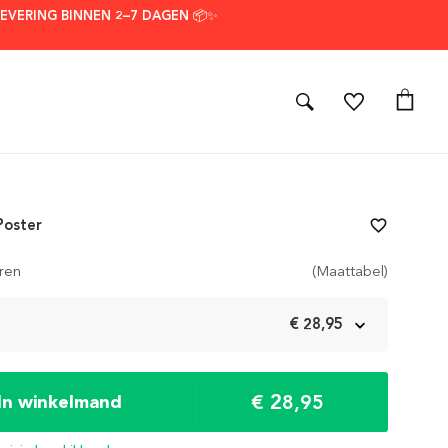
LEVERING BINNEN 2–7 DAGEN 📦✨
Poster
favorite_border
ren
(Maattabel)
m
€ 28,95
€ 28,95
In winkelmand