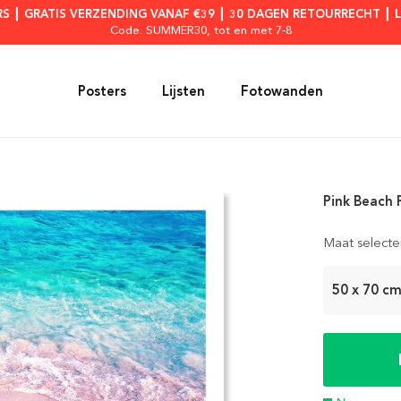
RS ┃ GRATIS VERZENDING VANAF €39 ┃ 30 DAGEN RETOURRECHT ┃ 
Code: SUMMER30
, tot en met 7-8
Posters
Lijsten
Fotowanden
Pink Beach 
Maat selecte
50 x 70 c