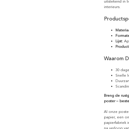
uitstekend in 
interieurs.
Productspe
Materiaa
Format
Lijst:
Apa
Product
Waarom D
30 dage
Snelle 
Duurzam
Scandin
Breng de rustg
poster – best
Al onze poste
papier, een on
papierfabriek i
na verloop van