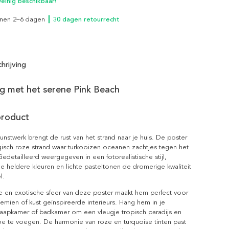
inig beschikbaar!
innen 2–6 dagen
┃ 30 dagen retourrecht
hrijving
 met het serene Pink Beach
product
kunstwerk brengt de rust van het strand naar je huis. De poster
isch roze strand waar turkooizen oceanen zachtjes tegen het
edetailleerd weergegeven in een fotorealistische stijl,
 heldere kleuren en lichte pasteltonen de dromerige kwaliteit
l.
 en exotische sfeer van deze poster maakt hem perfect voor
ien of kust geïnspireerde interieurs. Hang hem in je
aapkamer of badkamer om een vleugje tropisch paradijs en
oe te voegen. De harmonie van roze en turquoise tinten past