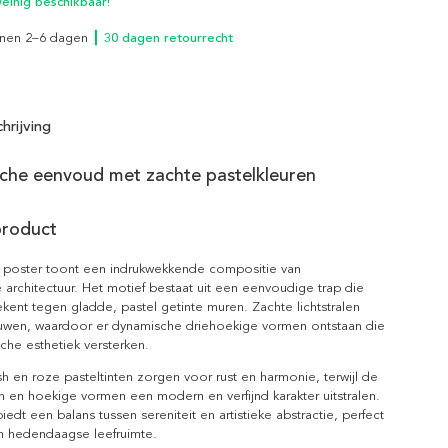
inig beschikbaar!
innen 2–6 dagen
┃ 30 dagen retourrecht
hrijving
che eenvoud met zachte pastelkleuren
product
l poster toont een indrukwekkende compositie van
e architectuur. Het motief bestaat uit een eenvoudige trap die
ftekent tegen gladde, pastel getinte muren. Zachte lichtstralen
wen, waardoor er dynamische driehoekige vormen ontstaan die
sche esthetiek versterken.
 en roze pasteltinten zorgen voor rust en harmonie, terwijl de
nen en hoekige vormen een modern en verfijnd karakter uitstralen.
iedt een balans tussen sereniteit en artistieke abstractie, perfect
n hedendaagse leefruimte.