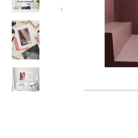
Item
1
of
4