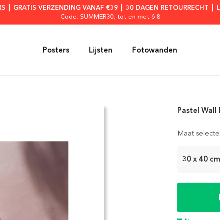
RS ┃ GRATIS VERZENDING VANAF €39 ┃ 30 DAGEN RETOURRECHT ┃ 
Code: SUMMER30
, tot en met 6-8
Posters
Lijsten
Fotowanden
Pastel Wall
Maat selecte
30 x 40 c