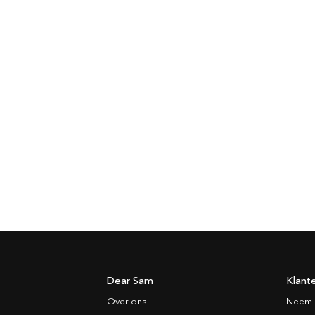
Dear Sam
Klant
Over ons
Neem 