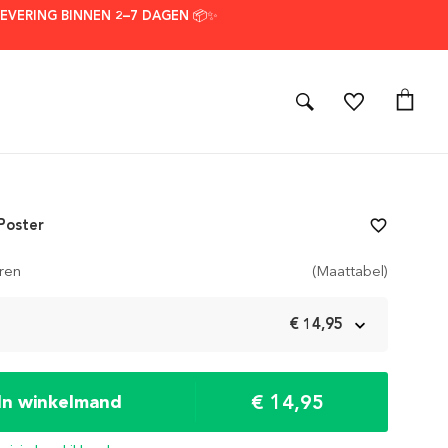
LEVERING BINNEN 2–7 DAGEN 📦✨
 Poster
favorite_border
ren
(Maattabel)
m
€ 14,95
€ 14,95
In winkelmand