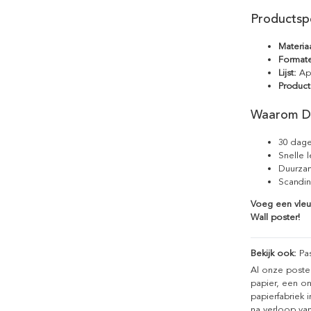
Productspe
Materiaa
Format
Lijst:
Apa
Product
Waarom D
30 dage
Snelle 
Duurzam
Scandin
Voeg een vleug
Wall poster!
Bekijk ook:
Pa
Al onze poste
papier, een on
papierfabriek i
na verloop van