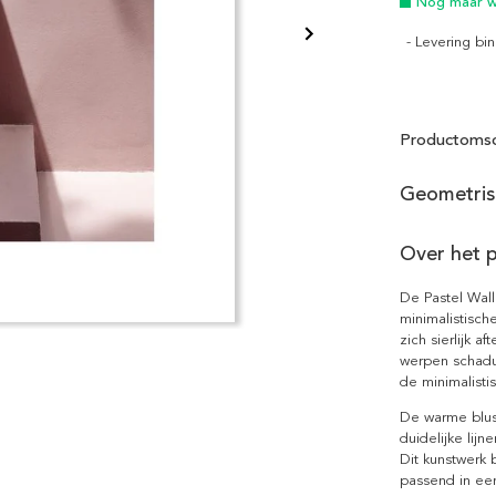
Nog maar we
- Levering b
Productomsc
Geometris
Over het 
De Pastel Wal
minimalistisch
zich sierlijk a
werpen schadu
de minimalisti
De warme blush
duidelijke lij
Dit kunstwerk b
passend in ee