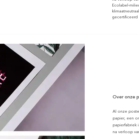
Ecolabel-mili
klimaatneutraa
gecertificeerd
Over onze p
Al onze poste
papier, een on
papierfabriek i
na verloop van