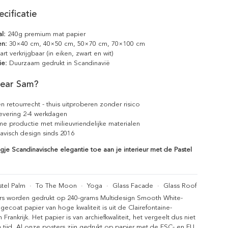
cificatie
l:
240g premium mat papier
en:
30×40 cm, 40×50 cm, 50×70 cm, 70×100 cm
rt verkrijgbaar (in eiken, zwart en wit)
ie:
Duurzaam gedrukt in Scandinavië
ear Sam?
n retourrecht - thuis uitproberen zonder risico
levering 2-4 werkdagen
e productie met milieuvriendelijke materialen
avisch design sinds 2016
je Scandinavische elegantie toe aan je interieur met de Pastel
stel Palm
·
To The Moon
·
Yoga
·
Glass Facade
·
Glass Roof
rs worden gedrukt op 240-grams Multidesign Smooth White-
gecoat papier van hoge kwaliteit is uit de Clairefontaine-
n Frankrijk. Het papier is van archiefkwaliteit, het vergeelt dus niet
 tijd. Al onze posters zijn gedrukt op papier met de FSC- en EU