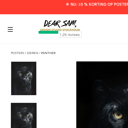
🌟 NU: 30 % KORTING OP POSTE
POSTERS
/
DIEREN
/
PANTHER