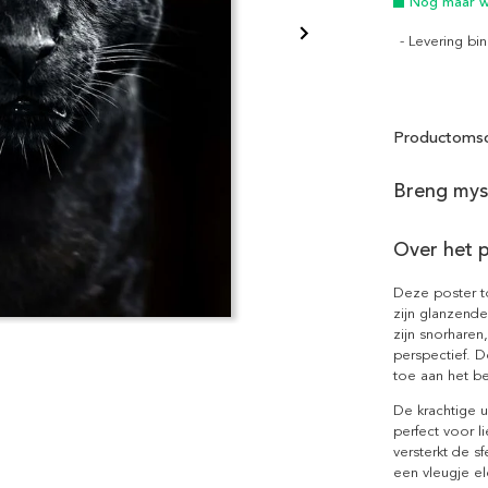
Nog maar we
- Levering b
Productomsc
Breng myst
Over het 
Deze poster t
zijn glanzende
zijn snorharen
perspectief. 
toe aan het b
De krachtige u
perfect voor l
versterkt de 
een vleugje ele