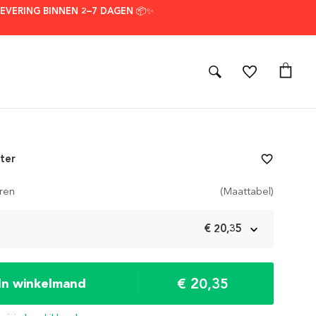
LEVERING BINNEN 2–7 DAGEN 📦✨
ter
favorite_border
ren
(Maattabel)
m
€ 20,35
€ 20,35
In winkelmand