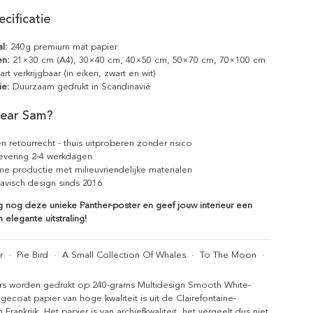
cificatie
l:
240g premium mat papier
en:
21×30 cm (A4), 30×40 cm, 40×50 cm, 50×70 cm, 70×100 cm
rt verkrijgbaar (in eiken, zwart en wit)
ie:
Duurzaam gedrukt in Scandinavië
ear Sam?
n retourrecht - thuis uitproberen zonder risico
levering 2-4 werkdagen
e productie met milieuvriendelijke materialen
avisch design sinds 2016
g nog deze unieke Panther-poster en geef jouw interieur een
 elegante uitstraling!
r
·
Pie Bird
·
A Small Collection Of Whales
·
To The Moon
·
rs worden gedrukt op 240-grams Multidesign Smooth White-
gecoat papier van hoge kwaliteit is uit de Clairefontaine-
n Frankrijk. Het papier is van archiefkwaliteit, het vergeelt dus niet