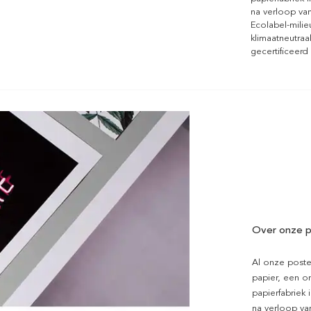
na verloop van
Ecolabel-mili
klimaatneutraa
gecertificeerd
Over onze p
Al onze poste
papier, een on
papierfabriek i
na verloop van