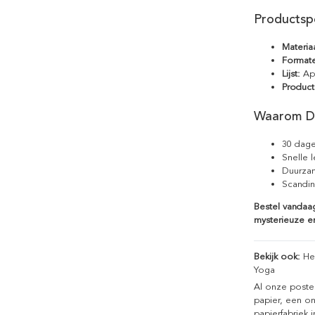
Productspe
Materiaa
Format
Lijst:
Apa
Product
Waarom D
30 dage
Snelle 
Duurzam
Scandin
Bestel vandaa
mysterieuze en
Bekijk ook:
He
Yoga
Al onze poste
papier, een on
papierfabriek i