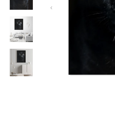
Item
1
of
5