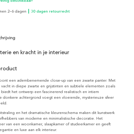
inig beschikbaar!
innen 2–6 dagen
┃ 30 dagen retourrecht
hrijving
erie en kracht in je interieur
product
oont een adembenemende close-up van een zwarte panter. Met
 vacht in diepe zwarte en grijstinten en subtiele elementen zoals
, biedt het ontwerp een fascinerend realistisch en intiem
De donkere achtergrond voegt een vloeiende, mysterieuze sfeer
eeld.
itstraling en het dramatische kleurenschema maken dit kunstwerk
iefhebbers van moderne en minimalistische decoratie. Het
sfeer van een woonkamer, slaapkamer of studeerkamer en geeft
gantie en luxe aan elk interieur.