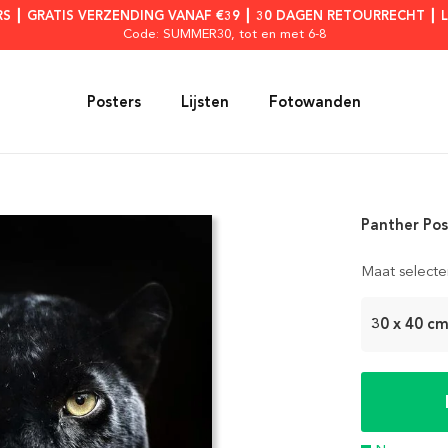
RS ┃ GRATIS VERZENDING VANAF €39 ┃ 30 DAGEN RETOURRECHT ┃ 
Code: SUMMER30
, tot en met 6-8
Posters
Lijsten
Fotowanden
Panther Pos
Maat selecte
30 x 40 c