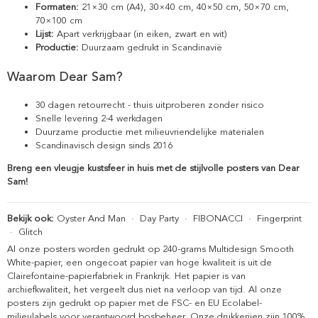
Formaten:
21×30 cm (A4), 30×40 cm, 40×50 cm, 50×70 cm,
70×100 cm
Lijst:
Apart verkrijgbaar (in eiken, zwart en wit)
Productie:
Duurzaam gedrukt in Scandinavië
Waarom Dear Sam?
30 dagen retourrecht - thuis uitproberen zonder risico
Snelle levering 2-4 werkdagen
Duurzame productie met milieuvriendelijke materialen
Scandinavisch design sinds 2016
Breng een vleugje kustsfeer in huis met de stijlvolle posters van Dear
Sam!
Bekijk ook:
Oyster And Man
·
Day Party
·
FIBONACCI
·
Fingerprint
·
Glitch
Al onze posters worden gedrukt op 240-grams Multidesign Smooth
White-papier, een ongecoat papier van hoge kwaliteit is uit de
Clairefontaine-papierfabriek in Frankrijk. Het papier is van
archiefkwaliteit, het vergeelt dus niet na verloop van tijd. Al onze
posters zijn gedrukt op papier met de FSC- en EU Ecolabel-
milieulabels voor verantwoord bosbeheer. Onze drukkerijen zijn 100%