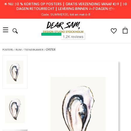
🌟 NU: 30 % KORTING OP POSTERS ┃ GRATIS VERZENDING VANAF €39 ┃ 30
DAGEN RETOURRECHT ┃ LEVERING BINNEN 2–7 DAGEN 📦✨
Code: SUMMER30
, tot en met 6-8
POSTERS
/
RUM
/
TIENERKAMER
/
OYSTER