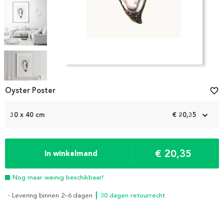
Item
1
Oyster Poster
favorite_border
of
5
30 x 40 cm
€ 20,35
€ 20,35
In winkelmand
Nog maar weinig beschikbaar!
- Levering binnen 2–6 dagen
┃ 30 dagen retourrecht