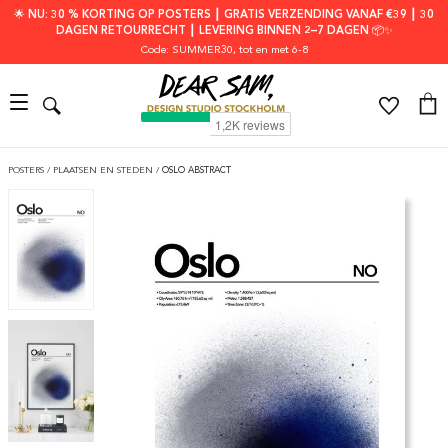
🌟 NU: 30 % KORTING OP POSTERS ┃ GRATIS VERZENDING VANAF €39 ┃ 30
DAGEN RETOURRECHT ┃ LEVERING BINNEN 2–7 DAGEN 📦✨
Code: SUMMER30
, tot en met 6-8
POSTERS
/
PLAATSEN EN STEDEN
/
OSLO ABSTRACT