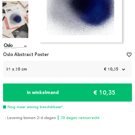
Item
1
Oslo Abstract Poster
favorite_border
of
4
21 x 30 cm
€ 10,35
€ 10,35
In winkelmand
Nog maar weinig beschikbaar!
- Levering binnen 2–6 dagen
┃ 30 dagen retourrecht