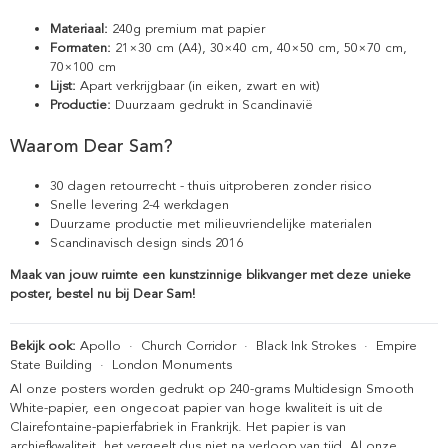
Materiaal:
240g premium mat papier
Formaten:
21×30 cm (A4), 30×40 cm, 40×50 cm, 50×70 cm,
70×100 cm
Lijst:
Apart verkrijgbaar (in eiken, zwart en wit)
Productie:
Duurzaam gedrukt in Scandinavië
Waarom Dear Sam?
30 dagen retourrecht - thuis uitproberen zonder risico
Snelle levering 2-4 werkdagen
Duurzame productie met milieuvriendelijke materialen
Scandinavisch design sinds 2016
Maak van jouw ruimte een kunstzinnige blikvanger met deze unieke
poster, bestel nu bij Dear Sam!
Bekijk ook:
Apollo
·
Church Corridor
·
Black Ink Strokes
·
Empire
State Building
·
London Monuments
Al onze posters worden gedrukt op 240-grams Multidesign Smooth
White-papier, een ongecoat papier van hoge kwaliteit is uit de
Clairefontaine-papierfabriek in Frankrijk. Het papier is van
archiefkwaliteit, het vergeelt dus niet na verloop van tijd. Al onze