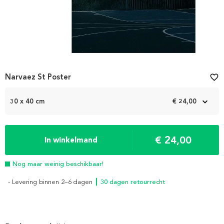
Narvaez St Poster
favorite_border
30 x 40 cm
€ 24,00
€ 24,00
In winkelmand
Nog maar weinig beschikbaar!
- Levering binnen 2–6 dagen
┃ 30 dagen retourrecht