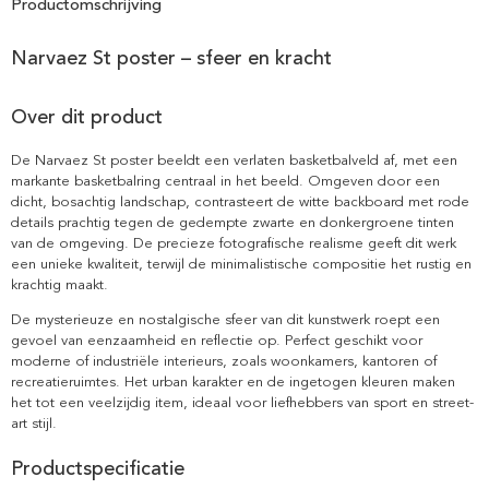
Productomschrijving
Narvaez St poster – sfeer en kracht
Over dit product
De Narvaez St poster beeldt een verlaten basketbalveld af, met een
markante basketbalring centraal in het beeld. Omgeven door een
dicht, bosachtig landschap, contrasteert de witte backboard met rode
details prachtig tegen de gedempte zwarte en donkergroene tinten
van de omgeving. De precieze fotografische realisme geeft dit werk
een unieke kwaliteit, terwijl de minimalistische compositie het rustig en
krachtig maakt.
De mysterieuze en nostalgische sfeer van dit kunstwerk roept een
gevoel van eenzaamheid en reflectie op. Perfect geschikt voor
moderne of industriële interieurs, zoals woonkamers, kantoren of
recreatieruimtes. Het urban karakter en de ingetogen kleuren maken
het tot een veelzijdig item, ideaal voor liefhebbers van sport en street-
art stijl.
Productspecificatie