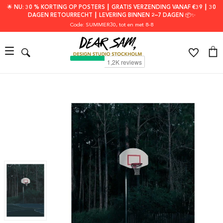
🌟 NU: 30 % KORTING OP POSTERS ┃ GRATIS VERZENDING VANAF €39 ┃ 30
DAGEN RETOURRECHT ┃ LEVERING BINNEN 2–7 DAGEN 📦✨
Code: SUMMER30
, tot en met 8-8