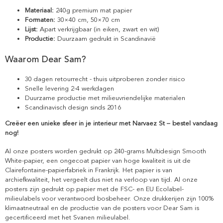
Materiaal:
240g premium mat papier
Formaten:
30×40 cm, 50×70 cm
Lijst:
Apart verkrijgbaar (in eiken, zwart en wit)
Productie:
Duurzaam gedrukt in Scandinavië
Waarom Dear Sam?
30 dagen retourrecht - thuis uitproberen zonder risico
Snelle levering 2-4 werkdagen
Duurzame productie met milieuvriendelijke materialen
Scandinavisch design sinds 2016
Creëer een unieke sfeer in je interieur met Narvaez St – bestel vandaag
nog!
Al onze posters worden gedrukt op 240-grams Multidesign Smooth
White-papier, een ongecoat papier van hoge kwaliteit is uit de
Clairefontaine-papierfabriek in Frankrijk. Het papier is van
archiefkwaliteit, het vergeelt dus niet na verloop van tijd. Al onze
posters zijn gedrukt op papier met de FSC- en EU Ecolabel-
milieulabels voor verantwoord bosbeheer. Onze drukkerijen zijn 100%
klimaatneutraal en de productie van de posters voor Dear Sam is
gecertificeerd met het Svanen milieulabel.