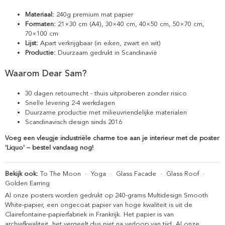
Materiaal:
240g premium mat papier
Formaten:
21×30 cm (A4), 30×40 cm, 40×50 cm, 50×70 cm,
70×100 cm
Lijst:
Apart verkrijgbaar (in eiken, zwart en wit)
Productie:
Duurzaam gedrukt in Scandinavië
Waarom Dear Sam?
30 dagen retourrecht - thuis uitproberen zonder risico
Snelle levering 2-4 werkdagen
Duurzame productie met milieuvriendelijke materialen
Scandinavisch design sinds 2016
Voeg een vleugje industriële charme toe aan je interieur met de poster
'Liquo' – bestel vandaag nog!
Bekijk ook:
To The Moon
·
Yoga
·
Glass Facade
·
Glass Roof
·
Golden Earring
Al onze posters worden gedrukt op 240-grams Multidesign Smooth
White-papier, een ongecoat papier van hoge kwaliteit is uit de
Clairefontaine-papierfabriek in Frankrijk. Het papier is van
archiefkwaliteit, het vergeelt dus niet na verloop van tijd. Al onze