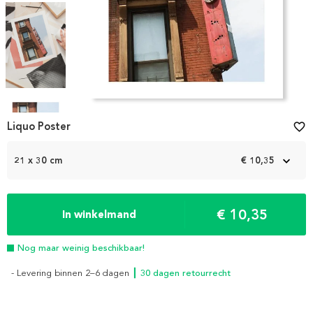
Item
1
Liquo Poster
favorite_border
of
4
21 x 30 cm
€ 10,35
€ 10,35
In winkelmand
Nog maar weinig beschikbaar!
- Levering binnen 2–6 dagen
┃ 30 dagen retourrecht