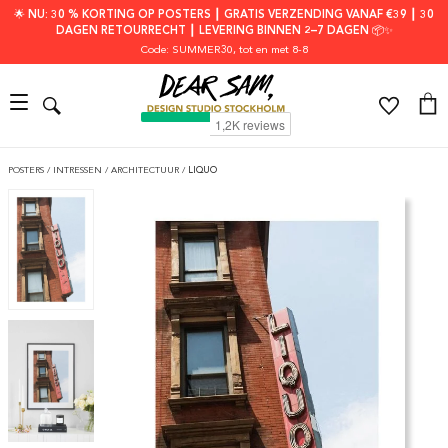
🌟 NU: 30 % KORTING OP POSTERS ┃ GRATIS VERZENDING VANAF €39 ┃ 30
DAGEN RETOURRECHT ┃ LEVERING BINNEN 2–7 DAGEN 📦✨
Code: SUMMER30
, tot en met 8-8
POSTERS
/
INTRESSEN
/
ARCHITECTUUR
/
LIQUO