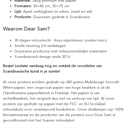
Materiaal:
240g premium mat papier
Formaten:
30×40 cm, 50×70 cm
Lijst:
Apart verkrijgbaar (in eiken, zwart en wit)
Productie:
Duurzaam gedrukt in Scandinavië
Waarom Dear Sam?
30 dagen retourrecht - thuis uitproberen zonder risico
Snelle levering 2-4 werkdagen
Duurzame productie met milieuvriendelijke materialen
Scandinavisch design sinds 2016
Bestel Levitate vandaag nog en ontdek de voordelen van
Scandinavische kunst in je ruimte!
Al onze posters worden gedrukt op 240-grams Multidesign Smooth
White-papier, een ongecoat papier van hoge kwaliteit is uit de
Clairefontaine-papierfabriek in Frankrijk. Het papier is van
archiefkwaliteit, het vergeelt dus niet na verloop van tijd. Al onze
posters zijn gedrukt op papier met de FSC- en EU Ecolabel-
milieulabels voor verantwoord bosbeheer. Onze drukkerijen zijn 100%
klimaatneutraal en de productie van de posters voor Dear Sam is
gecertificeerd met het Svanen milieulabel.