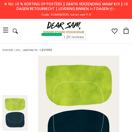
🌟 NU: 30 % KORTING OP POSTERS ┃ GRATIS VERZENDING VANAF €39 ┃ 30
DAGEN RETOURRECHT ┃ LEVERING BINNEN 2–7 DAGEN 📦✨
Code: SUMMER30
, tot en met 9-8
POSTERS
/
STIL
/
ABSTRACTE
/
LEVITATE